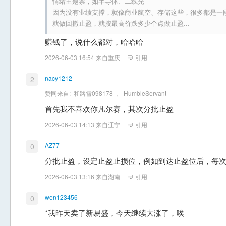
情绪主题票，如半导体、二线光
因为没有业绩支撑，就像商业航空、存储这些，很多都是一
就做回撤止盈，就按最高价跌多少个点做止盈...
赚钱了，说什么都对，哈哈哈
2026-06-03 16:54 来自重庆
引用
nacy1212
2
赞同来自:
和路雪098178
、
HumbleServant
首先我不喜欢你凡尔赛，其次分批止盈
2026-06-03 14:13 来自辽宁
引用
AZ77
0
分批止盈，设定止盈止损位，例如到达止盈位后，每次
2026-06-03 13:16 来自湖南
引用
wen123456
0
*我昨天卖了新易盛，今天继续大涨了，唉