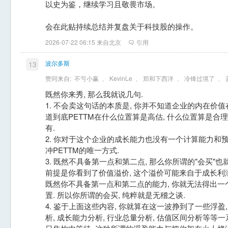
以史为鉴，继续学习且敬畏市场。
会在此贴持续总结并复盘关于科技股的操作。
2026-07-22 06:15 来自北京
引用
波尔多斯
13
赞同来自:
不亏小赢
、
KevinLe
、
郑和下西洋
、
冷锋过境了
、
既然你来秀, 那么我就说几句.
1. 不会卖这句话的本质是, 你并不知道企业的内在价值在
道到底PETTM在什么位置算是高估, 什么位置算是合
有.
2. 你对于这个企业的成长能力也没有一个计算能力和预
冲PETTM的唯一方式.
3. 既然不具备第一点和第二点, 那么你所谓的"会买"也
前提是你看到了价值溢价, 这个溢价可能来自于成长利润
既然你不具备第一点和第二点的能力, 你就无法得出
置. 所以你所谓的会买, 纯粹就是无稽之谈.
4. 鉴于上面这些内容, 你就算在这一波挣到了一些浮盈
析, 成长能力分析, 行业总量分析, 估值区间分析等等