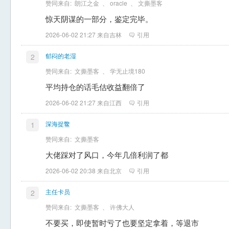
赞同来自:
朗江之金
、
oracle
、
文撕墨客
惊天阴谋的一部分，鉴定完毕。
2026-06-02 21:27 来自吉林
引用
郁闷的老湿
2
赞同来自:
文撕墨客
、
学无止境180
平均持仓的话毛估收益翻倍了
2026-06-02 21:27 来自江西
引用
深海捉鳖
1
赞同来自:
文撕墨客
大佬踩对了风口，今年几倍利润了都
2026-06-02 20:38 来自北京
引用
主任卡员
2
赞同来自:
文撕墨客
、
许佛大人
不要买，即使暂时亏了也要坚定拿着，等退市