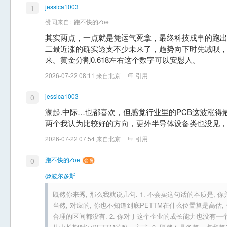
jessica1003
1
赞同来自:
跑不快的Zoe
其实两点，一点就是凭运气死拿，最终科技成事的跑
二最近涨的确实透支不少未来了，趋势向下时先减呗
来。黄金分割0.618左右这个数字可以安慰人。
2026-07-22 08:11 来自北京
引用
jessica1003
0
澜起.中际…也都喜欢，但感觉行业里的PCB这波涨得
两个我认为比较好的方向，更外半导体设备类也没见
2026-07-22 07:54 来自北京
引用
跑不快的Zoe
0
@波尔多斯
既然你来秀, 那么我就说几句. 1. 不会卖这句话的本质是,
当然, 对应的, 你也不知道到底PETTM在什么位置算是高估,
合理的区间都没有. 2. 你对于这个企业的成长能力也没有一