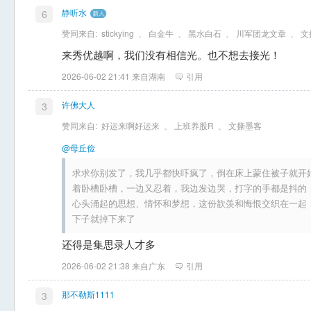
静听水
6
赞同来自:
stickying
、
白金牛
、
黑水白石
、
川军团龙文章
、
文
来秀优越啊，我们没有相信光。也不想去接光！
2026-06-02 21:41 来自湖南
引用
许佛大人
3
赞同来自:
好运来啊好运来
、
上班养股R
、
文撕墨客
@母丘俭
求求你别发了，我几乎都快吓疯了，倒在床上蒙住被子就开
着卧槽卧槽，一边又忍着，我边发边哭，打字的手都是抖的
心头涌起的思想、情怀和梦想，这份歆羡和悔恨交织在一起
下子就掉下来了
还得是集思录人才多
2026-06-02 21:38 来自广东
引用
那不勒斯1111
3