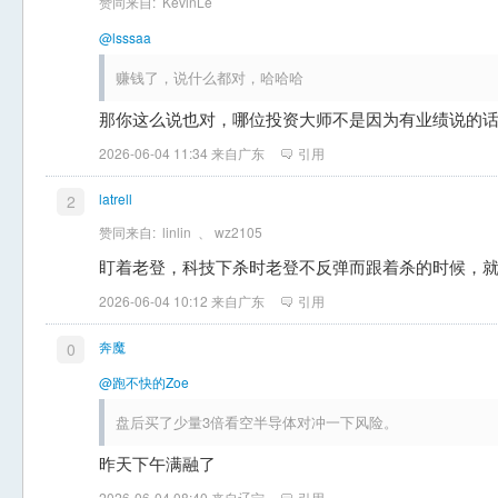
赞同来自:
KevinLe
@lsssaa
赚钱了，说什么都对，哈哈哈
那你这么说也对，哪位投资大师不是因为有业绩说的
2026-06-04 11:34 来自广东
引用
latrell
2
赞同来自:
linlin
、
wz2105
盯着老登，科技下杀时老登不反弹而跟着杀的时候，
2026-06-04 10:12 来自广东
引用
奔魔
0
@跑不快的Zoe
盘后买了少量3倍看空半导体对冲一下风险。
昨天下午满融了
2026-06-04 08:40 来自辽宁
引用