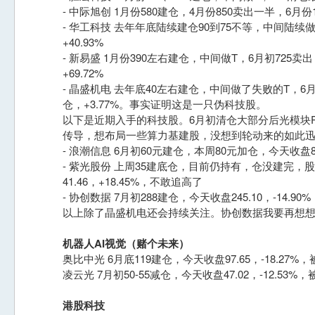
- 中际旭创 1月份580建仓，4月份850卖出一半，6月份11
- 华工科技 去年年底陆续建仓90到75不等，中间陆续做
+40.93%
- 新易盛 1月份390左右建仓，中间做T，6月初725
+69.72%
- 晶盛机电 去年底40左右建仓，中间做了失败的T，6
仓，+3.77%。事实证明这是一只伪科技股。
以下是近期入手的科技股。6月初清仓大部分后光模块
传导，想布局一些算力基建股，没想到轮动来的如此
- 浪潮信息 6月初60元建仓，本周80元加仓，今天收盘88.
- 紫光股份 上周35建底仓，目前仍持有，仓没建完，
41.46，+18.45%，不敢追高了
- 协创数据 7月初288建仓，今天收盘245.10，-14.90
以上除了晶盛机电还会持续关注。协创数据我要再想想..
机器人AI视觉（赌个未来）
奥比中光 6月底119建仓，今天收盘97.65，-18.27%
凌云光 7月初50-55减仓，今天收盘47.02，-12.53%
港股科技