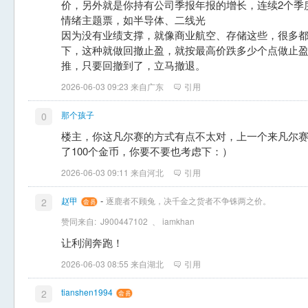
价，另外就是你持有公司季报年报的增长，连续2个季
情绪主题票，如半导体、二线光
因为没有业绩支撑，就像商业航空、存储这些，很多
下，这种就做回撤止盈，就按最高价跌多少个点做止
推，只要回撤到了，立马撤退。
2026-06-03 09:23 来自广东
引用
那个孩子
0
楼主，你这凡尔赛的方式有点不太对，上一个来凡尔
了100个金币，你要不要也考虑下：）
2026-06-03 09:11 来自河北
引用
-
赵甲
逐鹿者不顾兔，决千金之货者不争铢两之价。
2
赞同来自:
J900447102
、
iamkhan
让利润奔跑！
2026-06-03 08:55 来自湖北
引用
tianshen1994
2