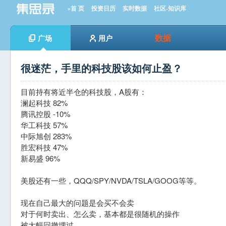
»首 页
投资日历
实时数据
社区-知识库
数据
广场
用户
很迷茫，手里的科技股该如何止盈？
目前持有将近半仓的科技股，A股有：
澜起科技 82%
腾讯控股 -10%
华工科技 57%
中际旭创 283%
胜宏科技 47%
新易盛 96%
美股还有一些，QQQ/SPY/NVDA/TSLA/GOOG等等。
现在自己最大的问题是会买不会卖
对于何时卖出、怎么卖，基本都是很随机的操作
被大幅回撤埋过