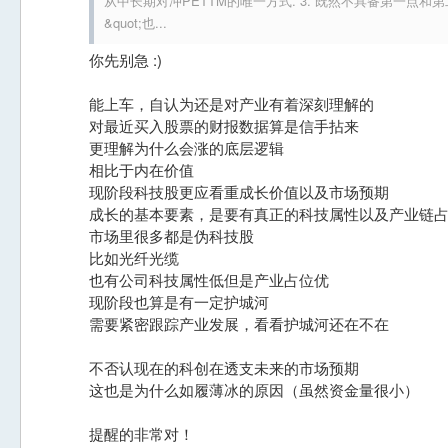
从中长期对冲PETTM的唯一方式. 3. 既然不具备第一点和第二
&quot;也...
你先别急 :)
能上车，自认为还是对产业有着深刻理解的
对最近买入股票的财报数据算是信手拈来
更理解为什么会涨的底层逻辑
相比于内在价值
现阶段科技股更应看重成长价值以及市场预期
成长的基本要素，是要有真正的科技属性以及产业链
市场里很多都是伪科技股
比如光纤光缆
也有公司科技属性低但是产业占位优
现阶段也算是有一定护城河
需要紧密跟踪产业发展，看看护城河还在不在
不否认现在的科创在透支未来的市场预期
这也是为什么如履薄冰的原因（虽然资金量很小）
提醒的非常对！