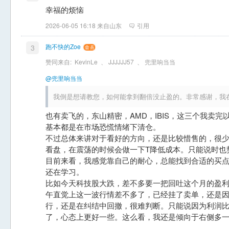
幸福的烦恼
2026-06-05 16:18 来自山东
引用
跑不快的Zoe
3
赞同来自:
KevinLe
、
JJJJJJ57
、
兜里响当当
@兜里响当当
我倒是想请教您，如何能拿到翻倍没止盈的。非常感谢，我
也有卖飞的，东山精密，AMD，IBIS，这三个我卖
基本都是在市场恐慌情绪下清仓。
不过总体来讲对于看好的方向，还是比较惜售的，很
看盘，在震荡的时候会做一下T降低成本。只能说时也
目前来看，我感觉靠自己的耐心，总能找到合适的买
还在学习。
比如今天科技股大跌，差不多要一把回吐这个月的盈
午直觉上这一波行情差不多了，已经挂了卖单，还是
行，还是在纠结中回撤，很难判断。只能说因为利润
了，心态上更好一些。这么看，我还是倾向于右侧多