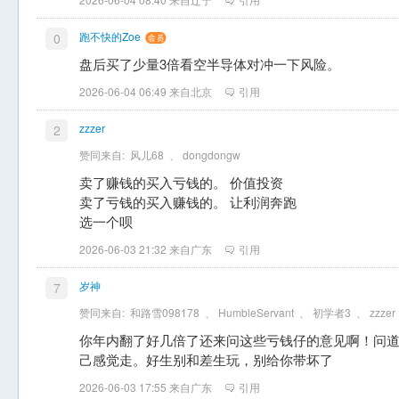
跑不快的Zoe
0
盘后买了少量3倍看空半导体对冲一下风险。
2026-06-04 06:49 来自北京
引用
zzzer
2
赞同来自:
风儿68
、
dongdongw
卖了赚钱的买入亏钱的。 价值投资
卖了亏钱的买入赚钱的。 让利润奔跑
选一个呗
2026-06-03 21:32 来自广东
引用
岁神
7
赞同来自:
和路雪098178
、
HumbleServant
、
初学者3
、
zzzer
你年内翻了好几倍了还来问这些亏钱仔的意见啊！问
己感觉走。好生别和差生玩，别给你带坏了
2026-06-03 17:55 来自广东
引用