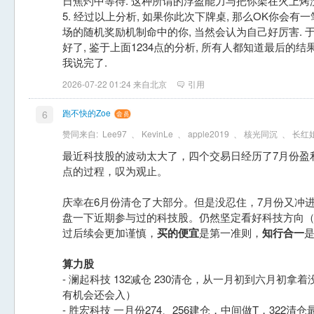
日焦灼中等待. 这种所谓的浮盈能力与把你架在火上烤
5. 经过以上分析, 如果你此次下牌桌, 那么OK你会有
场的随机奖励机制命中的你, 当然会认为自己好厉害. 
好了, 鉴于上面1234点的分析, 所有人都知道最后的结
我说完了.
2026-07-22 01:24 来自北京
引用
跑不快的Zoe
6
赞同来自:
Lee97
、
KevinLe
、
apple2019
、
核光同沉
、
长红
最近科技股的波动太大了，四个交易日经历了7月份盈
点的过程，叹为观止。
庆幸在6月份清仓了大部分。但是没忍住，7月份又冲
盘一下近期参与过的科技股。仍然坚定看好科技方向
过后续会更加谨慎，
买的便宜
是第一准则，
知行合一
算力股
- 澜起科技 132减仓 230清仓，从一月初到六月初拿着
有机会还会入）
- 胜宏科技 一月份274、256建仓，中间做T，322清仓最