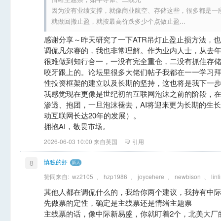
因为没有业绩支撑，就像商业航空、存储这些，很多都是一
就做回撤止盈，就按最高价跌多少个点做止盈...
感谢分享～昨天研究了一下ATR吊灯止盈止损方法，
调侃凡尔赛的，我也非常理解。作为业内人士，从去年
很难做到知行合一，一没有完全重仓，二没有抓住存
咬牙跟上的。论坛里很多大佬们帖子我都在一一学习
性投资框架的建立以及长期的坚持，这也将是我下一
我感觉现在更像是世纪初的互联网泡沫之前的阶段，
渗透、抱团，一旦泡沫褪去，AI将迎来更为长期的生
动互联网长达20年的发展）。
拥抱AI，敬畏市场。
2026-06-03 10:00 来自英国
引用
慎独的虾
8
赞同来自:
wz2105
、
hzp1986
、
joycehere
、
newbison
、
linl
其他人都在调侃什么的，我给你两个建议，我持有中
先做票的定性，确定是主线票还是情绪主题票
主线票的话，像中际新易盛，你就盯着2个，北美大厂