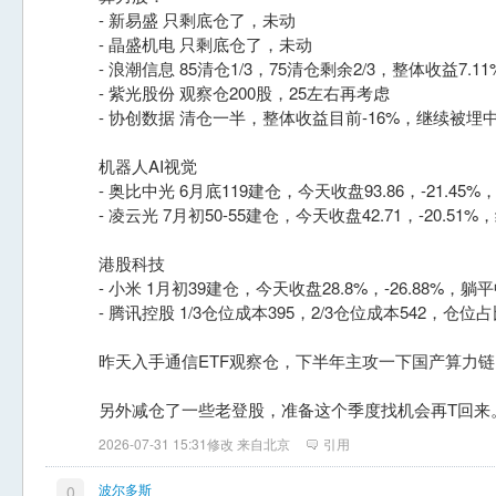
- 新易盛 只剩底仓了，未动
- 晶盛机电 只剩底仓了，未动
- 浪潮信息 85清仓1/3，75清仓剩余2/3，整体收益7.11
- 紫光股份 观察仓200股，25左右再考虑
- 协创数据 清仓一半，整体收益目前-16%，继续被埋中.
机器人AI视觉
- 奥比中光 6月底119建仓，今天收盘93.86，-21.45%
- 凌云光 7月初50-55建仓，今天收盘42.71，-20.51%
港股科技
- 小米 1月初39建仓，今天收盘28.8%，-26.88%，躺
- 腾讯控股 1/3仓位成本395，2/3仓位成本542，
昨天入手通信ETF观察仓，下半年主攻一下国产算力链
另外减仓了一些老登股，准备这个季度找机会再T回来
2026-07-31 15:31修改 来自北京
引用
波尔多斯
0