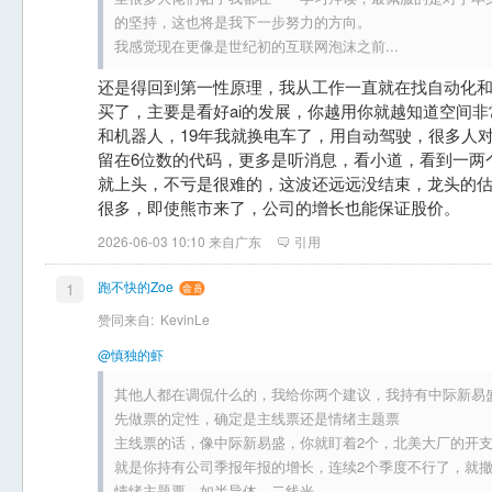
的坚持，这也将是我下一步努力的方向。
我感觉现在更像是世纪初的互联网泡沫之前...
还是得回到第一性原理，我从工作一直就在找自动化和a
买了，主要是看好ai的发展，你越用你就越知道空间
和机器人，19年我就换电车了，用自动驾驶，很多人对
留在6位数的代码，更多是听消息，看小道，看到一两
就上头，不亏是很难的，这波还远远没结束，龙头的
很多，即使熊市来了，公司的增长也能保证股价。
2026-06-03 10:10 来自广东
引用
跑不快的Zoe
1
赞同来自:
KevinLe
@慎独的虾
其他人都在调侃什么的，我给你两个建议，我持有中际新易
先做票的定性，确定是主线票还是情绪主题票
主线票的话，像中际新易盛，你就盯着2个，北美大厂的开
就是你持有公司季报年报的增长，连续2个季度不行了，就
情绪主题票，如半导体、二线光