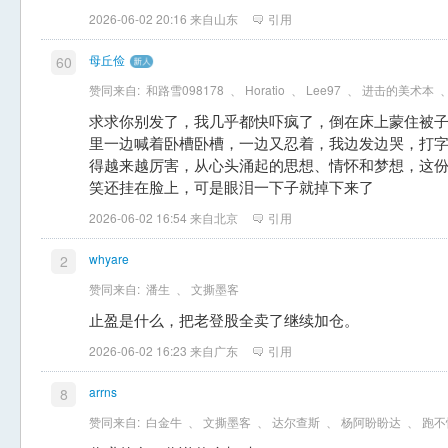
2026-06-02 20:16 来自山东
引用
母丘俭
60
赞同来自:
和路雪098178
、
Horatio
、
Lee97
、
进击的美术本
求求你别发了，我几乎都快吓疯了，倒在床上蒙住被
里一边喊着卧槽卧槽，一边又忍着，我边发边哭，打
得越来越厉害，从心头涌起的思想、情怀和梦想，这
笑还挂在脸上，可是眼泪一下子就掉下来了
2026-06-02 16:54 来自北京
引用
whyare
2
赞同来自:
潘生
、
文撕墨客
止盈是什么，把老登股全卖了继续加仓。
2026-06-02 16:23 来自广东
引用
arrns
8
赞同来自:
白金牛
、
文撕墨客
、
达尔查斯
、
杨阿盼盼达
、
跑不