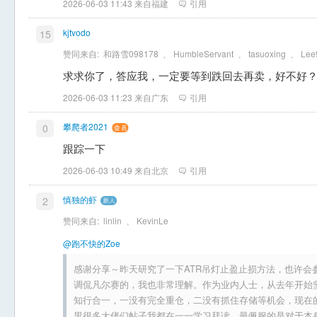
2026-06-03 11:43 来自福建
引用
kjtvodo
15
赞同来自:
和路雪098178
、
HumbleServant
、
tasuoxing
、
Lee
求求你了，答应我，一定要等到跌回去再卖，好不好
2026-06-03 11:23 来自广东
引用
攀爬者2021
0
跟踪一下
2026-06-03 10:49 来自北京
引用
慎独的虾
2
赞同来自:
linlin
、
KevinLe
@跑不快的Zoe
感谢分享～昨天研究了一下ATR吊灯止盈止损方法，也许会
调侃凡尔赛的，我也非常理解。作为业内人士，从去年开始坚
知行合一，一没有完全重仓，二没有抓住存储等机会，现在
里很多大佬们帖子我都在一一学习拜读，最佩服的是对于本