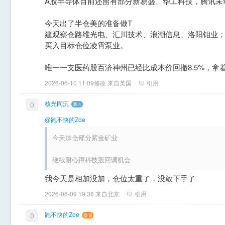
A股半导体目前还留有部分新易盛、华工科技，腾讯未
今天出了半仓美的准备做T
建观察仓路维光电、汇川技术、浪潮信息、洛阳钼业
买入目标仓位凌霄泵业。
唯一一支医药股百济神州已经比成本价回撤8.5%，拿
2026-06-10 11:09修改 来自英国
引用
核光同沉
0
@跑不快的Zoe
今天加仓部分紫金矿业
继续耐心蹲科技股回调机会
我今天是相加没加，仓位太重了，没敢下手了
2026-06-09 19:36 来自北京
引用
跑不快的Zoe
0