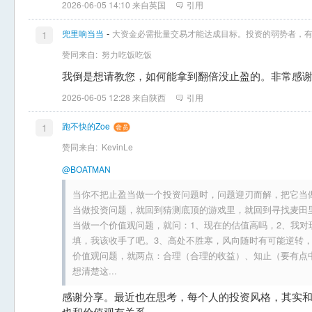
2026-06-05 14:10 来自英国
引用
-
兜里响当当
大资金必需批量交易才能达成目标。投资的弱势者，
1
赞同来自:
努力吃饭吃饭
我倒是想请教您，如何能拿到翻倍没止盈的。非常感
2026-06-05 12:28 来自陕西
引用
跑不快的Zoe
1
赞同来自:
KevinLe
@BOATMAN
当你不把止盈当做一个投资问题时，问题迎刃而解，把它当
当做投资问题，就回到猜测底顶的游戏里，就回到寻找麦田
当做一个价值观问题，就问：1、现在的估值高吗，2、我对
填，我该收手了吧。3、高处不胜寒，风向随时有可能逆转
价值观问题，就两点：合理（合理的收益）、知止（要有点
想清楚这...
感谢分享。最近也在思考，每个人的投资风格，其实
也和价值观有关系。