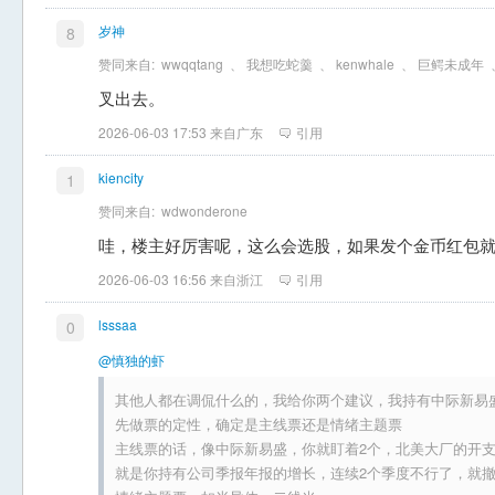
岁神
8
赞同来自:
wwqqtang
、
我想吃蛇羹
、
kenwhale
、
巨鳄未成年
叉出去。
2026-06-03 17:53 来自广东
引用
kiencity
1
赞同来自:
wdwonderone
哇，楼主好厉害呢，这么会选股，如果发个金币红包
2026-06-03 16:56 来自浙江
引用
lsssaa
0
@慎独的虾
其他人都在调侃什么的，我给你两个建议，我持有中际新易
先做票的定性，确定是主线票还是情绪主题票
主线票的话，像中际新易盛，你就盯着2个，北美大厂的开
就是你持有公司季报年报的增长，连续2个季度不行了，就