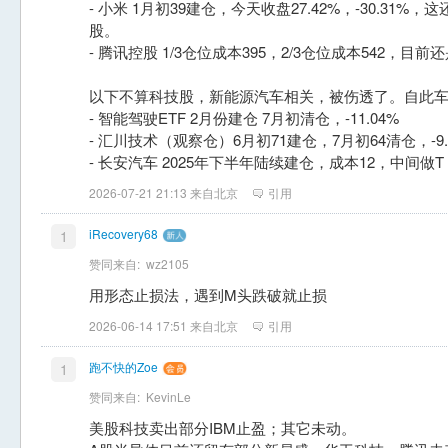
- 小米 1月初39建仓，今天收盘27.42%，-30.31
股。
- 腾讯控股 1/3仓位成本395，2/3仓位成本542，
以下不算科技股，新能源汽车相关，被伤透了。自此
- 智能驾驶ETF 2月份建仓 7月初清仓，-11.04%
- 汇川技术（观察仓）6月初71建仓，7月初64清仓，-9.
- 长安汽车 2025年下半年陆续建仓，成本12，中间做T，7
2026-07-21 21:13 来自北京
引用
iRecovery68
1
赞同来自:
wz2105
用形态止损法，遇到M头跌破就止损
2026-06-14 17:51 来自北京
引用
跑不快的Zoe
1
赞同来自:
KevinLe
美股科技卖出部分IBM止盈；其它未动。