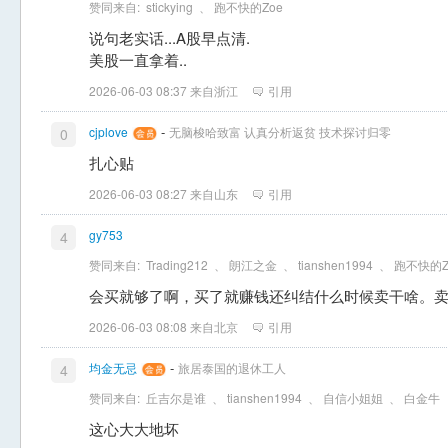
赞同来自:
stickying
、
跑不快的Zoe
说句老实话...A股早点清.
美股一直拿着..
2026-06-03 08:37 来自浙江
引用
-
cjplove
无脑梭哈致富 认真分析返贫 技术探讨归零
0
扎心贴
2026-06-03 08:27 来自山东
引用
gy753
4
赞同来自:
Trading212
、
朗江之金
、
tianshen1994
、
跑不快的Z
会买就够了啊，买了就赚钱还纠结什么时候卖干啥。
2026-06-03 08:08 来自北京
引用
-
均金无忌
旅居泰国的退休工人
4
赞同来自:
丘吉尔是谁
、
tianshen1994
、
自信小姐姐
、
白金牛
这心大大地坏