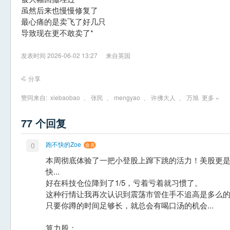
虽然后来也慢慢修复了
最心痛的是卖飞了好几只
导致现在更不敢卖了*
发表时间 2026-06-02 13:27
来自英国
分享
赞同来自:
xiebaobao
、
张民
、
mengyao
、
许佛大人
、
万旭
更多 »
77 个回复
跑不快的Zoe
0
本周彻底体验了一把小登股上蹿下跳的活力！美股更
快...
好在科技仓位降到了1/5，亏着亏着就习惯了。
这种行情让我再次认识到震荡市管住手不追高是多么
只要你蹲的时间足够长，就总会有喝口汤的机会...
算力股：