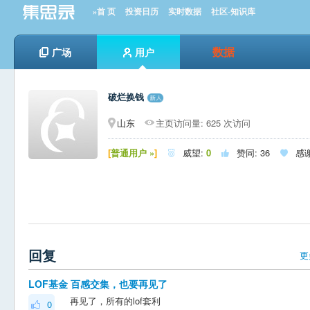
»首 页
投资日历
实时数据
社区-知识库
数据
广场
用户
破烂换钱
山东
主页访问量: 625 次访问
[
普通用户 »
]
威望:
0
赞同:
36
感



回复
更
LOF基金 百感交集，也要再见了
再见了，所有的lof套利
0