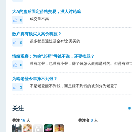
大A的盘后固定价格交易，没人讨论嘛
成交量不高
0
散户真有钱买入高价科技？
很多都是通过基金etf之类买的
0
情绪观察：为啥“老登”亏钱不说，还要挨骂？
0
为啥老登今年挣不到钱？
不是老登赚不到钱，而是赚不到钱的被划分为老登了
3
关注
更
关注
16
人
关注者
0
人