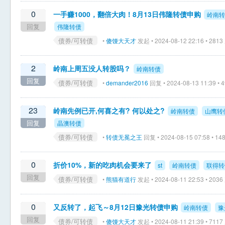
0
一手赚1000，翻倍大肉！8月13日伟隆转债申购
岭南转
回复
伟隆转债
债券/可转债
•
傻馒大天才
发起 • 2024-08-12 22:16 • 28
2
岭南上周五没人转股吗？
岭南转债
回复
债券/可转债
•
demander2016
回复 • 2024-08-13 11:39 •
23
岭南先例已开,何喜之有? 何以处之?
岭南转债
山鹰转
回复
晶澳转债
债券/可转债
•
转债无冕之王
回复 • 2024-08-15 07:58 • 
0
折价10%，新的吃肉机会要来了
st
岭南转债
联得转
回复
债券/可转债
•
熊猫有道行
发起 • 2024-08-11 22:53 • 20
0
又反转了，起飞～8月12日豫光转债申购
岭南转债
豫
回复
债券/可转债
•
傻馒大天才
发起 • 2024-08-11 21:39 • 71