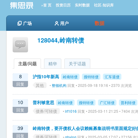
»首 页
投资日历
实时数据
社区-知识库
数据
广场
用户
128044,岭南转债
主题/问题
精华
关于话题
8
沪指10年新高
岭南转债
搜特转债
汇车退债
回复
其他
•
整顿机构
回复 • 2025-09-18 19:16 • 2370 次浏览
10
普利够意思
岭南转债
搜特转债
广汇转债
普利转债
回复
债券/可转债
•
lrf1016
回复 • 2025-03-11 21:25 • 7404 次
39
岭南转债，要开债权人会议赖账募集说明书里面规定好
回复
债券/可转债
•
qhying
回复 • 2025-03-05 17:07 • 27156 