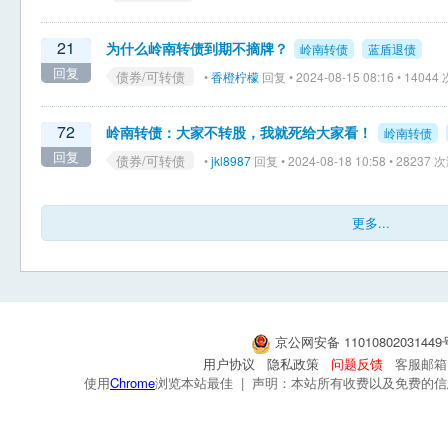
21
为什么岭南转债到期不摘牌？
岭南转债
蓝盾退债
回复
债券/可转债
•
香橙柠檬
回复 • 2024-08-15 08:16 • 1404
72
岭南转债：大家不转股，我就死给大家看！
岭南转债
回复
债券/可转债
•
jkl8987
回复 • 2024-08-18 10:58 • 28237
更多...
京公网安备 1101080203144
用户协议
隐私政策
问题反馈
客服邮箱：s
使用
Chrome
浏览本站最佳 | 声明：本站所有收费以及免费的