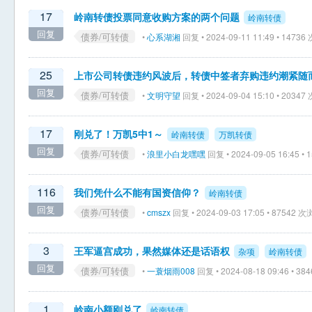
17
岭南转债投票同意收购方案的两个问题
岭南转债
回复
债券/可转债
•
心系湖湘
回复 • 2024-09-11 11:49 • 1473
25
上市公司转债违约风波后，转债中签者弃购违约潮紧随
回复
债券/可转债
•
文明守望
回复 • 2024-09-04 15:10 • 2034
17
刚兑了！万凯5中1～
岭南转债
万凯转债
回复
债券/可转债
•
浪里小白龙嘿嘿
回复 • 2024-09-05 16:45 •
116
我们凭什么不能有国资信仰？
岭南转债
回复
债券/可转债
•
cmszx
回复 • 2024-09-03 17:05 • 87542 
3
王军逼宫成功，果然媒体还是话语权
杂项
岭南转债
回复
债券/可转债
•
一蓑烟雨008
回复 • 2024-08-18 09:46 • 3
1
岭南小额刚兑了
岭南转债