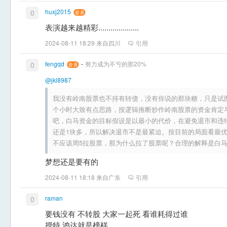
huxj2015
0
表演越来越精彩....................
2024-08-11 18:29 来自四川
引用
-
fengqd
努力成为不亏的那20%
0
@jkl8987
我没有岭南股票也不持有转债，没有你说的那块糖，只是试
个小时大致有点思路，按逻辑推断炒作岭南股票的资金肯定
吧，白马资金的目标假设是以最小的代价，在避免退市和违
还是1块多，所以解决退市不是最紧迫。按目前的局面看最
不应该周5拉股票，那为什么拉了股票呢？合理的解释是白马资
梦想还是要有的
2024-08-11 18:18 来自广东
引用
raman
0
要钱没有 不转股 大家一起死 看谁耗得过谁
授特 鸿达就是榜样