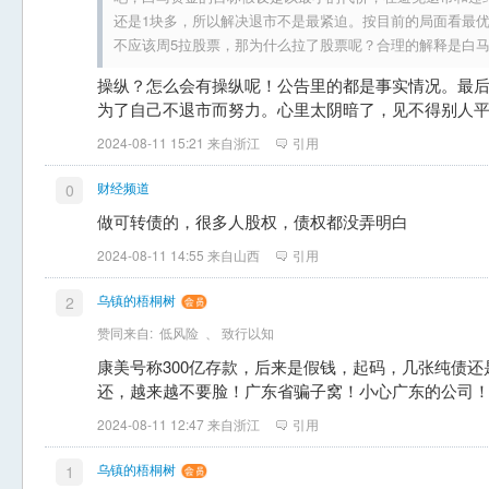
还是1块多，所以解决退市不是最紧迫。按目前的局面看最
不应该周5拉股票，那为什么拉了股票呢？合理的解释是白马资
操纵？怎么会有操纵呢！公告里的都是事实情况。最
为了自己不退市而努力。心里太阴暗了，见不得别人
2024-08-11 15:21 来自浙江
引用
财经频道
0
做可转债的，很多人股权，债权都没弄明白
2024-08-11 14:55 来自山西
引用
乌镇的梧桐树
2
赞同来自:
低风险
、
致行以知
康美号称300亿存款，后来是假钱，起码，几张纯债
还，越来越不要脸！广东省骗子窝！小心广东的公司
2024-08-11 12:47 来自浙江
引用
乌镇的梧桐树
1