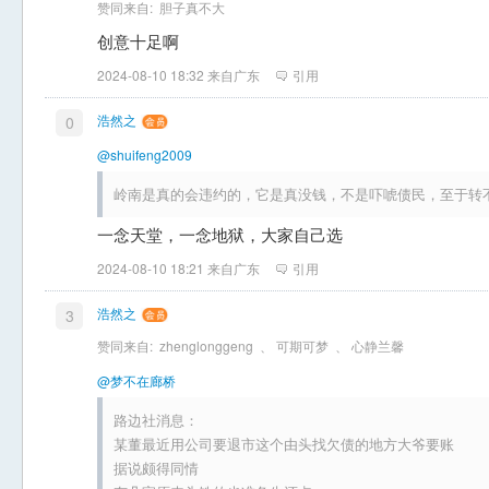
赞同来自:
胆子真不大
创意十足啊
2024-08-10 18:32 来自广东
引用
浩然之
0
@shuifeng2009
岭南是真的会违约的，它是真没钱，不是吓唬债民，至于转
一念天堂，一念地狱，大家自己选
2024-08-10 18:21 来自广东
引用
浩然之
3
赞同来自:
zhenglonggeng
、
可期可梦
、
心静兰馨
@梦不在廊桥
路边社消息：
某董最近用公司要退市这个由头找欠债的地方大爷要账
据说颇得同情