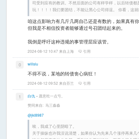
司受到应有的教训。不然后面的公司有样学样，以后转债都是
玩！！！！我们要团结，不能让黑心公司得逞。 你看，这就
咱这点影响力有几斤几两自己还是有数的，如果真有
但我是不相信投资者能够通过号召团结起来的。
我倒是呼吁这种违规的事管理层应该管。
2024-08-12 10:47 来自上海
引用
willslu
0
不得不说，某地的转债丧心病狂！
2024-08-12 09:52 来自芬兰
引用
-
白仇
愿意吃一点亏。
1
赞同来自:
马三淼淼
@jkl8987
唉，我成了心里阴暗了。
关于操纵也许我没说清楚，如果你认为先来几个涨停再来几