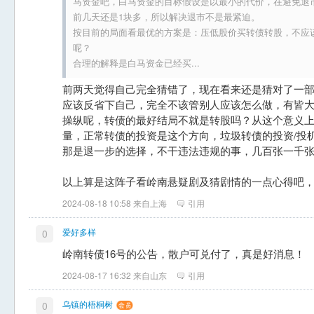
马资金吧，白马资金的目标假设是以最小的代价，在避免退
前几天还是1块多，所以解决退市不是最紧迫。
按目前的局面看最优的方案是：压低股价买转债转股，不应
呢？
合理的解释是白马资金已经买...
前两天觉得自己完全猜错了，现在看来还是猜对了一
应该反省下自己，完全不该管别人应该怎么做，有皆
操纵呢，转债的最好结局不就是转股吗？从这个意义
量，正常转债的投资是这个方向，垃圾转债的投资/投
那是退一步的选择，不干违法违规的事，几百张一千
以上算是这阵子看岭南悬疑剧及猜剧情的一点心得吧
2024-08-18 10:58 来自上海
引用
爱好多样
0
岭南转债16号的公告，散户可兑付了，真是好消息！
2024-08-17 16:32 来自山东
引用
乌镇的梧桐树
0