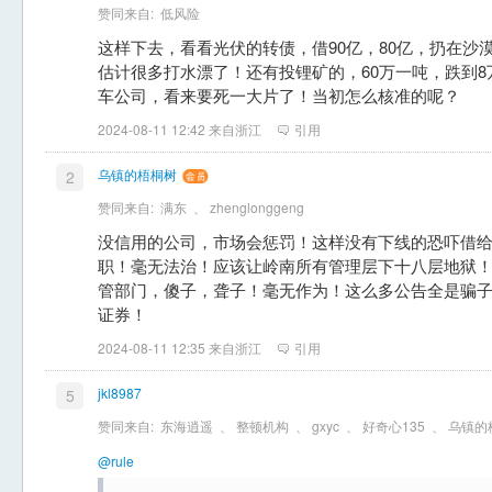
赞同来自:
低风险
这样下去，看看光伏的转债，借90亿，80亿，扔在沙
估计很多打水漂了！还有投锂矿的，60万一吨，跌到
车公司，看来要死一大片了！当初怎么核准的呢？
2024-08-11 12:42 来自浙江
引用
乌镇的梧桐树
2
赞同来自:
满东
、
zhenglonggeng
没信用的公司，市场会惩罚！这样没有下线的恐吓借
职！毫无法治！应该让岭南所有管理层下十八层地狱
管部门，傻子，聋子！毫无作为！这么多公告全是骗
证券！
2024-08-11 12:35 来自浙江
引用
jkl8987
5
赞同来自:
东海逍遥
、
整顿机构
、
gxyc
、
好奇心135
、
乌镇的
@rule