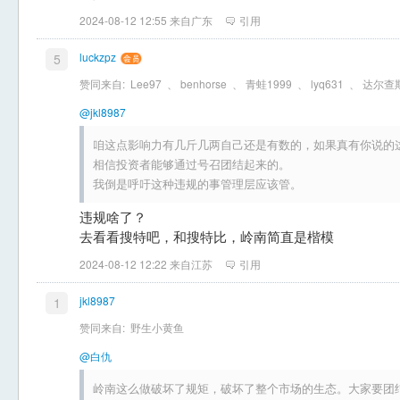
2024-08-12 12:55 来自广东
引用
luckzpz
5
赞同来自:
Lee97
、
benhorse
、
青蛙1999
、
lyq631
、
达尔查
@jkl8987
咱这点影响力有几斤几两自己还是有数的，如果真有你说的
相信投资者能够通过号召团结起来的。
我倒是呼吁这种违规的事管理层应该管。
违规啥了？
去看看搜特吧，和搜特比，岭南简直是楷模
2024-08-12 12:22 来自江苏
引用
jkl8987
1
赞同来自:
野生小黄鱼
@白仇
岭南这么做破坏了规矩，破坏了整个市场的生态。大家要团