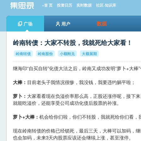
»首 页
投资日历
实时数据
社区-知识库
数据
广场
用户
岭南转债：大家不转股，我就死给大家看！
岭南转债
岭南股份
小额刚兑
大额展期
继海印“自买自转”化债大法之后，岭南又成功发明“萝卜+大棒
大棒：
目前老头子我情况很惨，我没钱，我要违约躺平啦；
萝卜：
大家看看现在负溢价率那么高，正股还涨停呢，接下来
就能吃溢价，还能享受公司成功化债后股票的补涨。
萝卜+大棒：
机会给你们啦，你们不转股，我就死给你们看，
现在岭南转债的价格已经锁死，最后三天，大棒可以加码，继
也会加码，未来3天内股票应该还会继续上涨，甚至涨停。