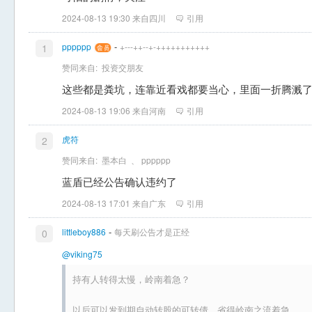
2024-08-13 19:30 来自四川
引用
-
pppppp
+---++--+-+++++++++++
1
赞同来自:
投资交朋友
这些都是粪坑，连靠近看戏都要当心，里面一折腾溅
2024-08-13 19:06 来自河南
引用
虎符
2
赞同来自:
墨本白
、
pppppp
蓝盾已经公告确认违约了
2024-08-13 17:01 来自广东
引用
-
littleboy886
每天刷公告才是正经
0
@viking75
持有人转得太慢，岭南着急？
以后可以发到期自动转股的可转债，省得岭南之流着急