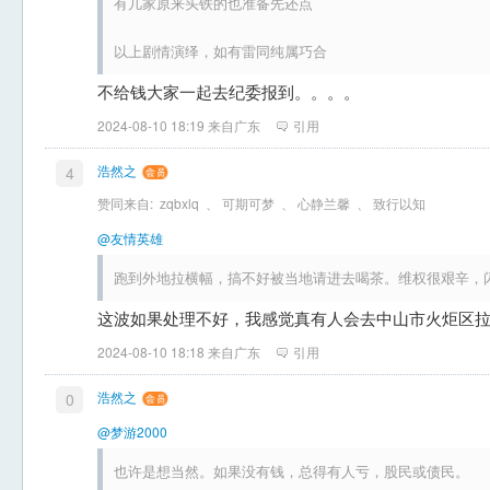
有几家原来头铁的也准备先还点
以上剧情演绎，如有雷同纯属巧合
不给钱大家一起去纪委报到。。。。
2024-08-10 18:19 来自广东
引用
浩然之
4
赞同来自:
zqbxlq
、
可期可梦
、
心静兰馨
、
致行以知
@友情英雄
跑到外地拉横幅，搞不好被当地请进去喝茶。维权很艰辛，
这波如果处理不好，我感觉真有人会去中山市火炬区
2024-08-10 18:18 来自广东
引用
浩然之
0
@梦游2000
也许是想当然。如果没有钱，总得有人亏，股民或债民。