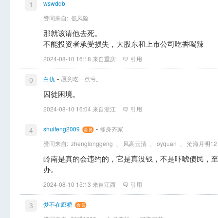
wswddb
1
赞同来自:
低风险
那就该请他去死。
不能投资者承受损失，大股东和上市公司吃香喝辣
2024-08-10 16:18 来自重庆
引用
-
白仇
愿意吃一点亏。
0
囚徒困境。
2024-08-10 16:04 来自浙江
引用
-
shuifeng2009
修身齐家
4
赞同来自:
zhenglonggeng
、
风高云清
、
oyquan
、
沧海月明12
岭南是真的会违约的，它是真没钱，不是吓唬债民，
办。
2024-08-10 15:13 来自江西
引用
梦不在廊桥
3