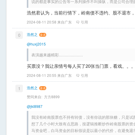
说的都是事实的公告等一系列操作不叫操纵，而是公司合理
浩然君认为，当前行情下，岭南债不违约、股不退市
2024-08-11 20:58 来自广东
引用
浩然之
0
@huxj2015
表演越来越精彩....................
买票没？我让亲情号每人买了20张当门票，看戏。。
2024-08-11 20:55 来自广东
引用
浩然之
1
赞同来自:
方方8899
@jkl8987
我没有岭南股票也不持有转债，没有你说的那块糖，只是试
想了几个小时大致有点思路，按逻辑推断炒作岭南股票的资
马资金吧，白马资金的目标假设是以最小的代价，在避免退