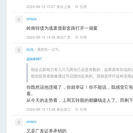
2024-08-12 15:27 来自上海
引用
cmszx
0
岭南转债为逃废债新套路打开一扇窗
2024-08-12 14:56 来自广东
引用
-
白仇
愿意吃一点亏。
0
@jkl8987
咱这点影响力有几斤几两自己还是有数的，如果真有你说的
相信投资者能够通过号召团结起来的。我倒是呼吁这种违规
你既然说他违规了，你就举证！你不能说，我感觉它
看。
从今天的走势看，上周五转股的都赚钱走人了。而剩
2024-08-12 13:48 来自浙江
引用
cmszx
0
又是广发证券承销的