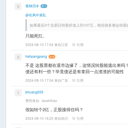
孤独泪水
0
@在风中凌乱
如果最后3个交易日转股价值上到107元，相信很多都会转
只能死扛。
2024-08-10 17:04 来自江苏
引用
hshpangpang
0
不是 这股票都在退市边缘了，这情况转股能逃出来吗
债还有利一些？毕竟债还是有拿回一点渣渣的可能性
2024-08-10 17:04 来自广东
引用
bhuang555
1
赞同来自:
laoshihao
假如转个2亿，正股接得住吗？
2024-08-10 16:20 来自四川
引用