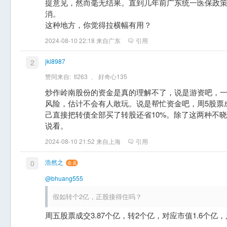
提意见，然而毫无结果。直到几年前广东统一医保政
消。
这种地方，你觉得拉横幅有用？
2024-08-10 22:18 来自广东
引用
jkl8987
2
赞同来自:
tl263
、
好奇心135
炒作岭南股份的资金是真的理解不了，说是游资吧，
风险，估计不会有人敢玩。说是帮忙资金吧，周5股票
己直接把转债全部买了转股还省10%。除了这两种不
说看。
2024-08-10 21:52 来自上海
引用
浩然之
0
@bhuang555
假如转个2亿，正股接得住吗？
周五股票成交3.87个亿，转2个亿，对应市值1.6个亿，只能