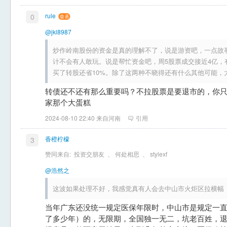
rule
0
@jkl8987
炒作岭南股份的资金是真的理解不了，说是游资吧，一点故
计不会有人敢玩。说是帮忙资金吧，周5股票成交接近4亿，
买了转股还省10%。除了这两种不晓得还有什么其他可能，
转债还不还有那么重要吗？不拉股票是要退市的，你
家那个大蛋糕
2024-08-10 22:40 来自河南
引用
香橙柠檬
3
赞同来自:
投资交朋友
、
何处相思
、
stylexf
@浩然之
这波如果处理不好，我感觉真有人会去中山市火炬区拉横幅
当年广东还没统一规定医保年限时，中山市是规定一
了多少年）的，无限期，全国独一无二，坑老百姓，