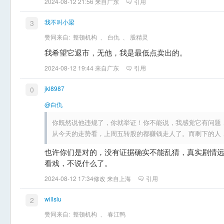
2024-08-12 21:56 来自广东
引用
我不叫小梁
3
赞同来自:
整顿机构
、
白仇
、
股精灵
我希望它退市，无他，我是最低点卖出的。
2024-08-12 19:44 来自广东
引用
jkl8987
0
@白仇
你既然说他违规了，你就举证！你不能说，我感觉它有问题
从今天的走势看，上周五转股的都赚钱走人了。而剩下的人
也许你们是对的，没有证据确实不能乱猜，真实剧情
看戏，不说什么了。
2024-08-12 17:34修改 来自上海
引用
willslu
2
赞同来自:
整顿机构
、
春江鸭