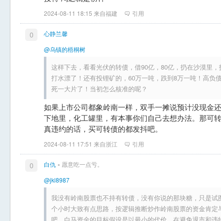
2024-08-11 18:15 来自福建
引用
心静兰馨
0
@乌镇的梧桐树
这样下去，看看光伏的转债，借90亿，80亿，扔在沙漠里
打水漂了！还有投锂矿的，60万一吨，跌到8万一吨！高负
死一大片了！当初怎么核准的呢？
如果上市公司都象岭南一样，双手一摊说预计没现金
下地里，化工罐里，有本事你们自己去想办法。那可转
真违约的话，买可转债的都发抖吧。
2024-08-11 17:51 来自浙江
引用
-
白仇
愿意吃一点亏。
0
@jkl8987
我没有岭南股票也不持有转债，没有你说的那块糖，只是试
个小时大致有点思路，按逻辑推断炒作岭南股票的资金肯定
吧，白马资金的目标假设是以最小的代价，在避免退市和违