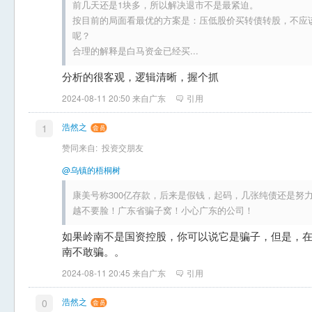
前几天还是1块多，所以解决退市不是最紧迫。
按目前的局面看最优的方案是：压低股价买转债转股，不应
呢？
合理的解释是白马资金已经买...
分析的很客观，逻辑清晰，握个抓
2024-08-11 20:50 来自广东
引用
浩然之
1
赞同来自:
投资交朋友
@乌镇的梧桐树
康美号称300亿存款，后来是假钱，起码，几张纯债还是努
越不要脸！广东省骗子窝！小心广东的公司！
如果岭南不是国资控股，你可以说它是骗子，但是，
南不敢骗。。
2024-08-11 20:45 来自广东
引用
浩然之
0