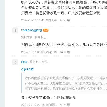
赚个50-60%，总花费比直接兑付可能略高，但完美解
至此貌似皆大欢喜，可是如果这么明显的操纵都没人
用资金、信息优势收割一通，广大投资者还怎么玩。
2024-08-11 11:40 来自上海
引用
zhenglonggeng
1
赞同来自:
何处相思
都自以为聪明的买几百张等小额刚兑，几万人在等刚
2024-08-11 06:38 来自江西
引用
-
白仇
愿意吃一点亏。
0
@jkl8987
炒作岭南股份的资金是真的理解不了，说是游资吧，一点故
计不会有人敢玩。说是帮忙资金吧，周5股票成交接近4亿，
买了转股还省10%。除了这两种不晓得还有什么其他可能，
资金盈利能力很强，可以短期拆借。
2024-08-10 23:15 来自浙江
引用