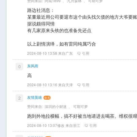
赞同来自:
阿戒1899
、
九月森林
、
可期可梦
路边社消息：
某董最近用公司要退市这个由头找欠债的地方大爷要
据说颇得同情
有几家原来头铁的也准备先还点
以上剧情演绎，如有雷同纯属巧合
2024-08-10 13:58 来自广东
引用
东风雨
0
高
2024-08-10 13:16 来自天津
引用
友情英雄
2
赞同来自:
深圳的小财迷
、
可期可梦
跑到外地拉横幅，搞不好被当地请进去喝茶。维权很
2024-08-10 13:07修改 来自浙江
引用