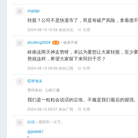
xcgdgp
0
转股？公司不是快退市了，而是有破产风险，拿着债
2024-08-13 10:34 来自河北
引用
-
shuifeng2009
修身齐家
0
岭南这两天神走势呀，本以为要想让大家转股，至少
势就这样，希望大家留下来同归于尽？
2024-08-13 09:59 来自江西
引用
哎呀泡沫
1
赞同来自:
心静兰馨
我们是一粒粒会说话的尘埃。不服是我们最后的倔强。
2024-08-13 09:07 来自广西
引用
-
白仇
愿意吃一点亏。
0
@jkl8987