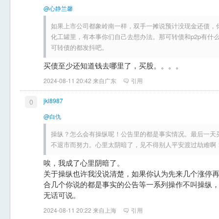
@心静兰馨
如果上市公司都象岭南一样，双手一摊说预计没现金还债，
化工罐里，有本事你们自己去想办法。那可转债和p2p有什
可转债的都发抖吧。
买债至少还知道钱去哪里了，买股。。。。
2024-08-11 20:42 来自广东
引用
jkl8987
0
@白仇
操纵？怎么会有操纵呢！公告里的都是事实情况。最后一天
不退市而努力。心里太阴暗了，见不得别人平安渡过劫难啊
唉，我成了心里阴暗了。
关于操纵也许我没说清楚，如果你认为先来几个涨停
合几个你说的都是事实的公告等一系列操作不叫操纵
无话可说。
2024-08-11 20:22 来自上海
引用