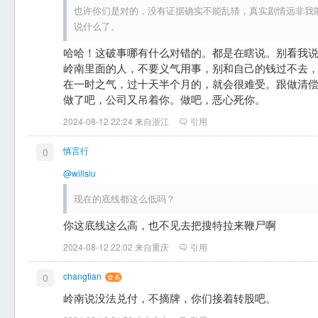
也许你们是对的，没有证据确实不能乱猜，真实剧情远非我
说什么了。
哈哈！这破事哪有什么对错的。都是在瞎说。别看我
岭南里面的人，不要义气用事，别和自己的钱过不去
在一时之气，过十天半个月的，就会很难受。跟做清
做了吧，公司又吊着你。做吧，恶心死你。
2024-08-12 22:24 来自浙江
引用
慎言行
0
@willslu
现在的底线都这么低吗？
你这底线这么高，也不见去把搜特拉来鞭尸啊
2024-08-12 22:02 来自重庆
引用
changtian
0
岭南说没法兑付，不摘牌，你们接着转股吧。