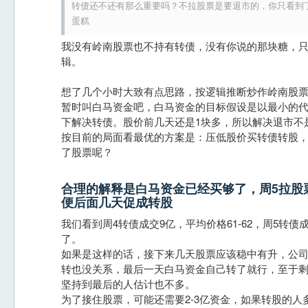
转债还不还有那么重要吗？不拉股票是要退市的，你只看到
蛋糕
我没有岭南股票也不持有转债，没有你说的那块糖，
辑。
想了几个小时大致有点思路，按逻辑推断炒作岭南股
暂时叫白马资金吧，白马资金的目标假设是以最小的
下解决转债。股价前几天还是1块多，所以解决退市不
按目前的局面看最优的方案是：压低股价买转债转股，
了股票呢？
合理的解释是白马资金已经买够了，周5拉股
便后面几天促成转股
我们看到周4转债成交9亿，平均价格61-62，周5转债
了。
如果是这样的话，接下来几天股票应该稳中有升，公
转也没关系，最后一天白马资金自己转了就行，至于
坚持到最后的人估计也不多。
为了接住股票，可能还需要2-3亿资金，如果转股的