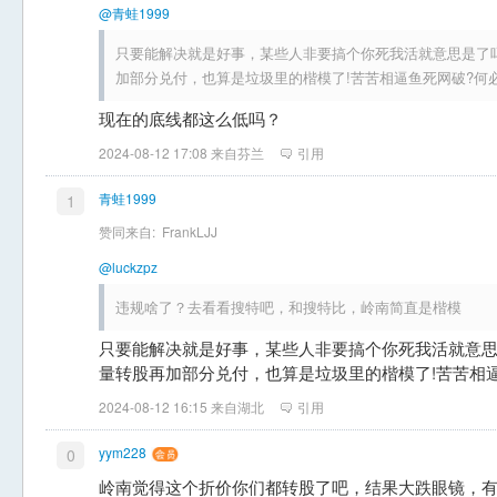
@青蛙1999
只要能解决就是好事，某些人非要搞个你死我活就意思是了
加部分兑付，也算是垃圾里的楷模了!苦苦相逼鱼死网破?何
现在的底线都这么低吗？
2024-08-12 17:08 来自芬兰
引用
青蛙1999
1
赞同来自:
FrankLJJ
@luckzpz
违规啥了？去看看搜特吧，和搜特比，岭南简直是楷模
只要能解决就是好事，某些人非要搞个你死我活就意
量转股再加部分兑付，也算是垃圾里的楷模了!苦苦相
2024-08-12 16:15 来自湖北
引用
yym228
0
岭南觉得这个折价你们都转股了吧，结果大跌眼镜，