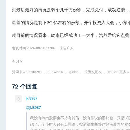
到最后最好的情况是剩个几千万份额，完成兑付，成功逆袭，
最差的情况是剩下2个亿左右的份额，开个投资人大会，小额
就目前的情况看来，岭南已经成功了一大半，浩然君给它点赞
发表时间 2024-08-10 12:06
来自广东
分享
赞同来自:
myrazcs
、
quewenfu
、
globe
、
投资交朋友
、
caster
更多 »
72 个回复
jkl8987
0
@jkl8987
我没有岭南股票也不持有转债，没有你说的那块糖，只是试
想了几个小时大致有点思路，按逻辑推断炒作岭南股票的资