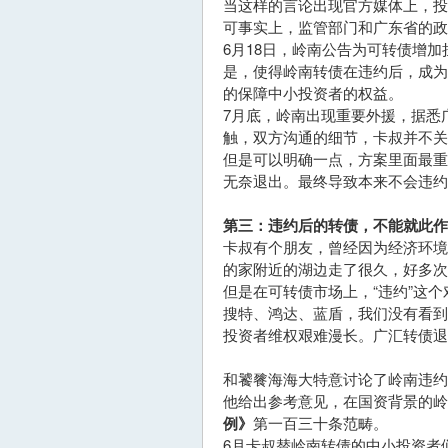
当这样的言论出现官方媒体上，
可事实上，监管部门和广东省的政
6月18日，岭南公告为可转债增
是，使得岭南转债在违约后，成
的保障中小投资者的权益。
7月底，岭南出现重要外援，据悉
触，双方沟通的细节，卡叔并不关
但是可以明确一点，方案里面最
无奈退出。最终导致本来不会违约
第三：违约后的转债，不能就此作
卡叔有个朋友，曾经因为经济环
的家附近的湖边走了很久，好多次
但是在可转债市场上，“违约”这
搜特、鸿达、蓝盾，我们没有看
投资者维权艰难漫长。广汇转债退
和饕餮海海大特意讨论了岭南违约
他给出参考意见，在国资背景的岭
例》
第一百三十条范畴。
6月卡叔替岭南转债的中小投资者