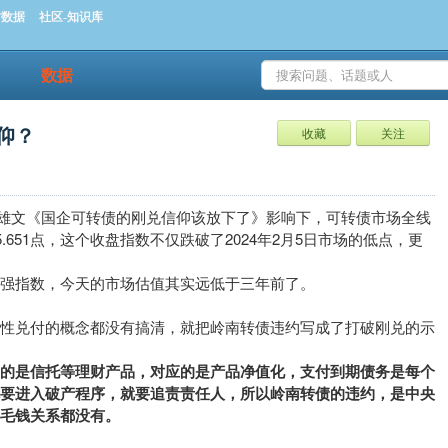
时数据
社区-知识库
数据
仰？
收藏
关注
一篇雄文《国企可转债的刚兑信仰该放下了》影响下，可转债市场全线
.651点，这个收盘指数不仅跌破了2024年2月5日市场的低点，更
强指数，今天的市场估值其实远低于三年前了。
刚性兑付的概念都没有搞清，就把岭南转债违约写成了打破刚兑的示
指的是信托等理财产品，对应的是产品净值化，支付到期债务是每个
就要进入破产程序，就要追责责任人，所以岭南转债的违约，是中央
毛钱关系都没有。