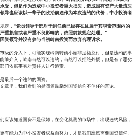
当承受，但是作为造成中小投资者重大损失，造成国有资产大量流失
管领导也应该以一辈子的政治前途作为本次违约的代价，中小投资者
规定，
“党员领导干部对于到任前已经存在且属于其职责范围内的
严重损害或者严重不良影响的，依照前款规定处理。”
国资领导并没有参与当初岭南投资而放弃合理诉求。
山市级的介入下，可能实现岭南转债小额非足额兑付，但是违约的事
委能够介入，岭南当然可以违约，当然可以拒绝外援，但是有了恶劣
部门依据事实对责任人进行追责。
会是最后一个违约的国资。
文章里，我们看到的是满篇鼓励对国资信仰不信任的言论。
我们应该知道国资不是保姆，在变化莫测的市场中，出现违约风险，
，更有能力为中小投资者权益而努力，才是我们应该需要国资信仰。