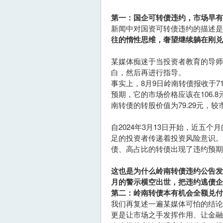
第一：国企可转债违约，市场早有
新闻中对国资可转债违约的描述是
往的惰性思维，奢望继续躺在刚兑
某媒体痴迷于当投资者教育的导师
白，然后再进行指导。
事实上，8月9日岭南转债报收于7
预期，它的市场价格应该在106.
南转债的转股价值为79.29元，较
自2024年3月13日开始，近五
足的投资者传递着投资风险意识。
债、高占比的转债出现了违约预
这也是为什么岭南转债违约公告
月的警示横空出世，把违约逃债企
第二：岭南转债本有机会全额兑付
我们再复述一遍某媒体可怕的结
更是让市场之手发挥作用、让金融