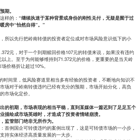
预期。
这样的：
“继续执迷于某种背景或身份的刚性兑付，无疑是囿于过
暖房中“怡然自得”。”
，所以先行把岭南转债的投资者定位成对市场风险意识低下的小
1.372元，对于一个到期赎回价格107元的转债来说，如果没有违约
8元以上。至于为何能够维持到71.372元的价格，更重要的是当天岭
市场价格折让超过10%。
个月的时间里，低风险赛道里相当多有经验的投资者，不断地向知识不
市场对于岭南转债违约已经有充分的预期，市场开始分化，高负
期的市场化定价。
发出的初期，市场表现的相当平稳，直到某媒体一篇迟到了足足五个
业描绘成市场英雄时，才造成了投资者情绪崩溃。
，监管部门绝非无所作为。
论：首例国企可转债违约的案例出现了，这是可转债市场的一小步，
支持实体经济高质量发展的一大步。