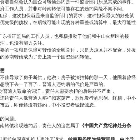
投资者自然会认为国企可转债违约是一件监管部门乐见其成的事件。
府工作人员，并非对岭南转债可能存在的违约风险不闻不问。
加担保，这次担保就是来自监管部门的要求，这种担保最大的好处就
为优先级的债权，在后续可能出现的各种重整或清算中，最大可能性
广东省证监局的工作人员，也积极推动了他们和中山火炬区的接
注，也没有能力关注。
重要的一项就是保障可转债的全额兑付，只是火炬区并不配合，外援
的岭南转债成为了史上第一个国资违约转债。
罢
境不佳导致了房子断供，他说：房子被法拍掉的那一天，他围着曾经
想跳下去一了百了，普通人违约后的代价是严重的。
个对普通人致命的词汇，责任人需要承担的后果并不严重，
到违约责任人像普通人那样倾家荡产，欺诈发行的思创、红相，中小
市后，即便还没有违约，中小投资者诚惶诚恐。
的问题。
南转债出现违约后，责任人的追责属于
《中国共产党纪律处分条
们辗转向国资实控人表达了诉求。
岭南股份因为经营问题，由此导