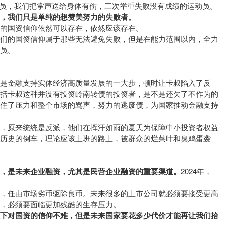
运动员，我们把掌声送给身体有伤，三次举重失败没有成绩的运动员。
，我们只是单纯的想赞美努力的失败者。
的国资信仰依然可以存在，依然应该存在。
我们的国资信仰属于那些无法避免失败，但是在能力范围以内，全力
员。
是金融支持实体经济高质量发展的一大步，顿时让卡叔陷入了反
包括卡叔这种并没有投资岭南转债的投资者，是不是还欠了不作为的
顶住了压力和整个市场的骂声，努力的逃废债，为国家推动金融支持
员，原来统统是反派，他们在挥汗如雨的夏天为保障中小投资者权益
历史的倒车，理论应该上班的路上，被群众的烂菜叶和臭鸡蛋袭
，是未来企业融资，尤其是民营企业融资的重要渠道。
2024年，
持，任由市场劣币驱除良币。未来很多的上市公司就必须要接受更高
，必须要面临更加残酷的生存压力。
放下对国资的信仰不难，但是未来国家要花多少代价才能再让我们拾