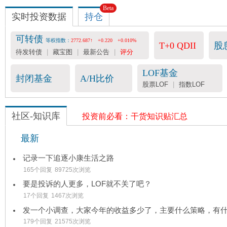
Beta
实时投资数据
持仓
可转债
等权指数：
2772.687↑
+0.220
+0.010%
T+0 QDII
股
待发转债
|
藏宝图
|
最新公告
|
评分
LOF基金
封闭基金
A/H比价
股票LOF
|
指数LOF
社区-知识库
投资前必看：干货知识贴汇总
最新
记录一下追逐小康生活之路
165个回复
89725次浏览
要是投诉的人更多，LOF就不关了吧？
17个回复
1467次浏览
179个回复
21575次浏览