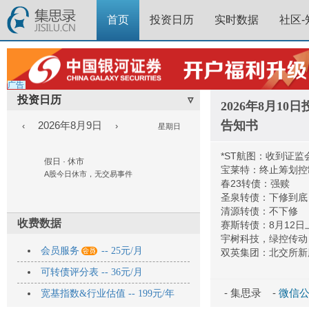
首页
投资日历
实时数据
社区-
广告
投资日历
▿
2026年8月1
告知书
2026年8月9日
‹
›
星期日
*ST航图：收到证
假日 · 休市
宝莱特：终止筹划控
A股今日休市，无交易事件
春23转债：强赎
圣泉转债：下修到底
清源转债：不下修
收费数据
赛斯转债：8月12日
宇树科技，绿控传动

会员服务
-- 25元/月
双英集团：北交所新
可转债评分表 -- 36元/月
- 集思录 -
微信公众
宽基指数&行业估值 -- 199元/年