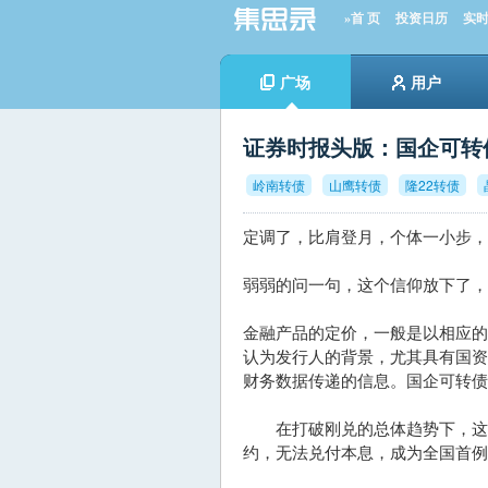
»首 页
投资日历
实
广场
用户
证券时报头版：国企可转
岭南转债
山鹰转债
隆22转债
定调了，比肩登月，个体一小步
弱弱的问一句，这个信仰放下了，
金融产品的定价，一般是以相应
认为发行人的背景，尤其具有国
财务数据传递的信息。国企可转债
在打破刚兑的总体趋势下，这一
约，无法兑付本息，成为全国首例