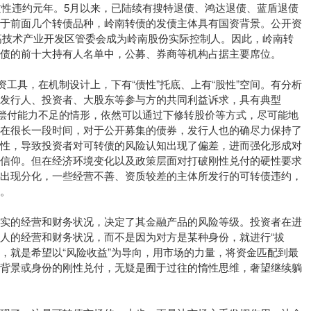
性违约元年。5月以来，已陆续有搜特退债、鸿达退债、蓝盾退债
对于前面几个转债品种，岭南转债的发债主体具有国资背景。公开资
火炬高技术产业开发区管委会成为岭南股份实际控制人。因此，岭南转
债的前十大持有人名单中，公募、券商等机构占据主要席位。
具，在机制设计上，下有“债性”托底、上有“股性”空间。有分析
发行人、投资者、大股东等参与方的共同利益诉求，具有典型
在偿付能力不足的情形，依然可以通过下修转股价等方式，尽可能地
，在很长一段时间，对于公开募集的债券，发行人也的确尽力保持了
惯性，导致投资者对可转债的风险认知出现了偏差，进而强化形成对
兑信仰。但在经济环境变化以及政策层面对打破刚性兑付的硬性要求
会出现分化，一些经营不善、资质较差的主体所发行的可转债违约，
。
的经营和财务状况，决定了其金融产品的风险等级。投资者在进
人的经营和财务状况，而不是因为对方是某种身份，就进行“拔
衷，就是希望以“风险收益”为导向，用市场的力量，将资金匹配到最
种背景或身份的刚性兑付，无疑是囿于过往的惰性思维，奢望继续躺