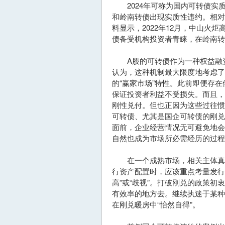
2024年可称为国内可转债实质
和岭南转债出现实质性违约。相
料显示，2022年12月，中山
债备受机构投资者青睐，在岭南转
A股的可转债作为一种权益融资工
认为，这种机制最大限度地考虑了
的“赢家市场”特性。此前即便存
保证投资者利益不受损失。而且
刚性兑付。但也正因为这些过往
可转债、尤其是国企可转债的刚
面前，企业经营情况无可避免地
自然也成为市场所必需经历的过程
在一个成熟市场，相关主体真实
行资产配置时，应该重点考量发行
高”或“歧视”。打破刚兑的政策初
有效率的地方去。继续执迷于某
在刚兑暖房中“怡然自得”。