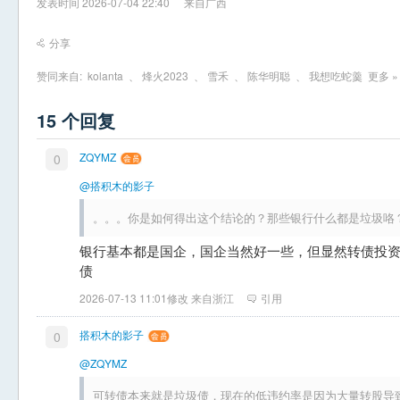
发表时间 2026-07-04 22:40
来自广西
分享
赞同来自:
kolanta
、
烽火2023
、
雪禾
、
陈华明聪
、
我想吃蛇羹
更多 »
15 个回复
ZQYMZ
0
@搭积木的影子
。。。你是如何得出这个结论的？那些银行什么都是垃圾咯
银行基本都是国企，国企当然好一些，但显然转债投
债
2026-07-13 11:01修改 来自浙江
引用
搭积木的影子
0
@ZQYMZ
可转债本来就是垃圾债，现在的低违约率是因为大量转股导