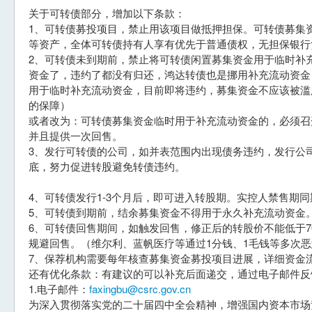
关于可转债部分，增加以下条款：
1、可转债募投项目，禁止用该项目做抵押担保。可转债募集
等资产，全体可转债持有人享有优先于普通债权，无担保银行
2、可转债未到期前，禁止将可转债闲置募集资金用于临时补
资金了，违约了都没有归还，鸿达转债也是挪用补充流动资金
用于临时补充流动资金，目前即将违约，募集资金不应该被滥
的保障）
或者改为：可转债募集资金临时用于补充流动资金的，必须召
并且提供一次回售。
3、发行可转债的公司，如并表范围内出现债务违约，发行公
底，努力促进转股避免转债违约。
4、可转债发行1-3个月后，即可进入转股期。实控人禁售期
5、可转债到期前，结余募集资金不得用于永久补充流动资金
6、可转债回售期间，如触发回售，修正后的转股价不能低于7
规避回售。（维尔利、蓝帆医疗等通过1分钱、1毛钱等多次
7、保荐机构需要每年核查募集资金募投项目进展，详细资金
还有优化条款：有建议的可以补充后面递交，通过电子邮件反
1.电子邮件：
faxingbu@csrc.gov.cn
为深入贯彻落实党的二十届四中全会精神，增强国内资本市场