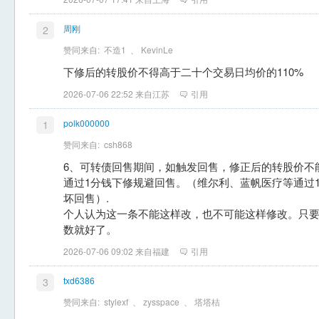
周刚
2
赞同来自:
不造1
、
KevinLe
下修后的转股价不得高于二十个交易日均价的110%
2026-07-06 22:52 来自江苏
引用
polk000000
1
赞同来自:
csh868
6、可转债回售期间，如触发回售，修正后的转股价不
通过1分钱下修规避回售。（维尔利、蓝帆医疗等通过
坏回售）.
个人认为这一条不能这样改，也不可能这样修改。只
数就好了。
2026-07-06 09:02 来自福建
引用
txd6386
3
赞同来自:
stylexf
、
zysspace
、
塔塔桔