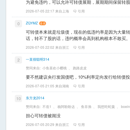
为避免违约，可以允许可转债展期，展期期间保留转
2026-07-05 22:17 来自上海
引用
ZQYMZ
0
可转债本来就是垃圾债，现在的低违约率是因为大量
话，转不了股的话，违约概率会高到机构根本不敢买
2026-07-05 22:02 来自浙江
引用
一直很聪明314
2
赞同来自:
小鱼喜欢小樱桃
、
跑路皮皮
要不然建议央行发国债吧，10%利率定向发行给转债
2026-07-05 21:05 来自湖南
引用
东方龙2014
10
赞同来自:
不造1
、
杨阿盼盼达
、
鱼非渔
、
我想吃蛇羹
、
boei
担心可转债被闹没
2026-07-05 20:29 来自浙江
引用