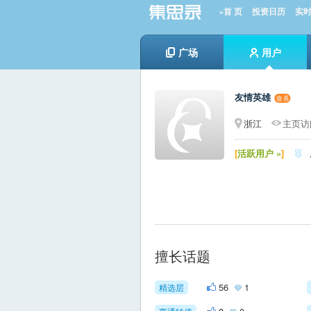
»首 页
投资日历
实
广场
用户
友情英雄
浙江
主页访问
[
活跃用户 »
]

擅长话题
56
1
精选层