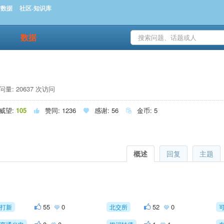
时数据
社区-知识库
数据
量: 20637 次访问
威望:
105
赞同:
1236
感谢:
56
金币:
5



概述
回复
主题
55
0
52
0
打新
北交所