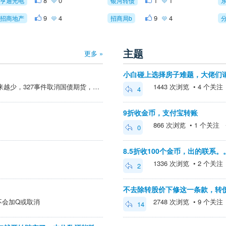
8
0
1
1
亨通光电
银河转债
9
4
9
4
招商地产
招商局b
主题
更多 »
小白碰上选择房子难题，大佬们
@没胆又穷 > 场子的玩具越来越少，327事件取消国债期货，分离可转债、权证、分级基消失，信用债提高门槛，都是被举报投诉之后消失和上门槛的，解决不了问题就取消整个创新品种，本质上是闭gsg，是证券市场的退化行为。 不要再举报投诉了
1443 次浏览 • 4 个关注 • 
4
9折收金币，支付宝转账
866 次浏览 • 1 个关注 • 2
0
8.5折收100个金币，出的联系
1336 次浏览 • 2 个关注 • 
2
不去除转股价下修这一条款，转
不会加Q或取消
2748 次浏览 • 9 个关注 • 
14