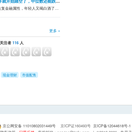
可转债牛市准备有2年了，去年下半年就开始踏空了，中位数还能跌回110以下吗？
只要白酒股再涨涨，茅台就恢复金融属性，年轻人又喝白酒了。转债也如此，现在涨了都是利好，跌了鬼故事马上来，都是些趋炎附势的墙头草。。。就没见过涨了唱空，跌了唱多的
更多 »
关注者
116
人
现金理财
市值配售
京公网安备 11010802031449号
京ICP证160493号
京ICP备12044618号-1