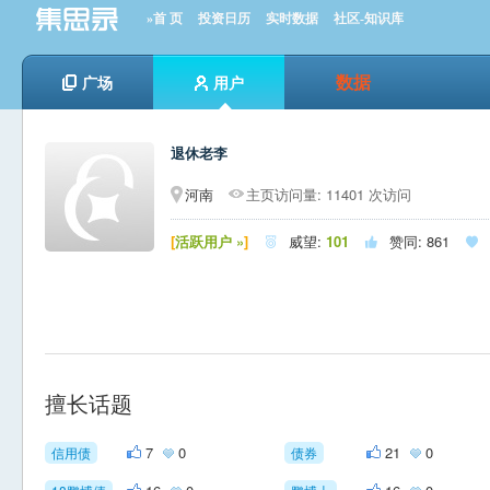
»首 页
投资日历
实时数据
社区-知识库
数据
广场
用户
退休老李
河南
主页访问量: 11401 次访问
[
活跃用户 »
]
威望:
101
赞同:
861



擅长话题
7
0
21
0
信用债
债券