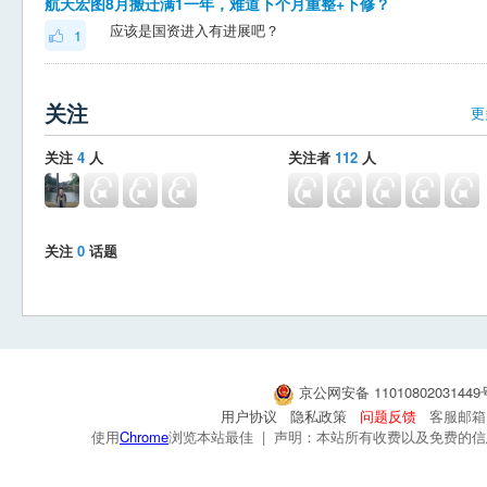
航天宏图8月搬迁满1一年，难道下个月重整+下修？
应该是国资进入有进展吧？
1
关注
更
关注
4
人
关注者
112
人
关注
0
话题
京公网安备 1101080203144
用户协议
隐私政策
问题反馈
客服邮箱：s
使用
Chrome
浏览本站最佳 | 声明：本站所有收费以及免费的