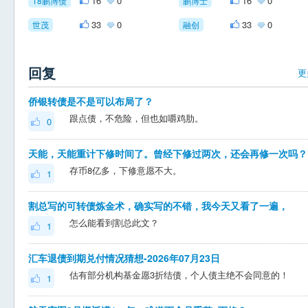
16
0
16
0
18鹏博债
鹏博士
33
0
33
0
世茂
融创
回复
更
侨银转债是不是可以布局了？
跟点债，不危险，但也如嚼鸡肋。
0
天能，天能重计下修时间了。曾经下修过两次，还会再修一次吗？
存币8亿多，下修意愿不大。
1
割总写的可转债炼金术，确实写的不错，我今天又看了一遍，
怎么能看到割总此文？
1
汇车退债到期兑付情况猜想-2026年07月23日
估有部分机构基金愿3折结债，个人债主绝不会同意的！
1