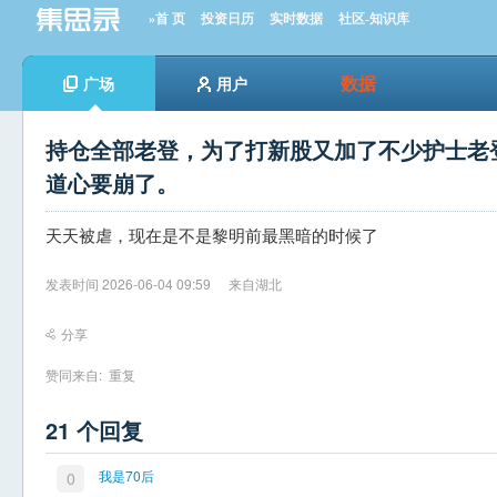
»首 页
投资日历
实时数据
社区-知识库
数据
广场
用户
持仓全部老登，为了打新股又加了不少护士老
道心要崩了。
天天被虐，现在是不是黎明前最黑暗的时候了
发表时间 2026-06-04 09:59
来自湖北
分享
赞同来自:
重复
21 个回复
我是70后
0