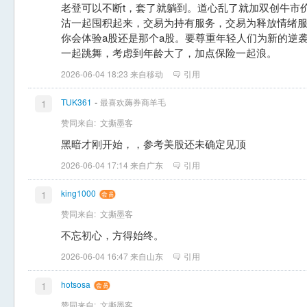
老登可以不断t，套了就躺到。道心乱了就加双创牛市
沽一起囤积起来，交易为持有服务，交易为释放情绪
你会体验a股还是那个a股。要尊重年轻人们为新的逆
一起跳舞，考虑到年龄大了，加点保险一起浪。
2026-06-04 18:23 来自移动
引用
-
TUK361
最喜欢薅券商羊毛
1
赞同来自:
文撕墨客
黑暗才刚开始，，参考美股还未确定见顶
2026-06-04 17:14 来自广东
引用
king1000
1
赞同来自:
文撕墨客
不忘初心，方得始终。
2026-06-04 16:47 来自山东
引用
hotsosa
1
赞同来自:
文撕墨客