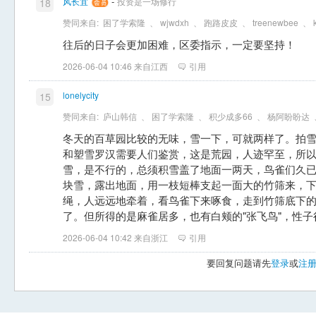
-
风长宜
投资是一场修行
18
赞同来自:
困了学索隆
、
wjwdxh
、
跑路皮皮
、
treenewbee
、
往后的日子会更加困难，区委指示，一定要坚持！
2026-06-04 10:46 来自江西
引用
lonelycity
15
赞同来自:
庐山韩信
、
困了学索隆
、
积少成多66
、
杨阿盼盼达
冬天的百草园比较的无味，雪一下，可就两样了。拍
和塑雪罗汉需要人们鉴赏，这是荒园，人迹罕至，所
雪，是不行的，总须积雪盖了地面一两天，鸟雀们久
块雪，露出地面，用一枝短棒支起一面大的竹筛来，
绳，人远远地牵着，看鸟雀下来啄食，走到竹筛底下
了。但所得的是麻雀居多，也有白颊的"张飞鸟"，性
2026-06-04 10:42 来自浙江
引用
要回复问题请先
登录
或
注