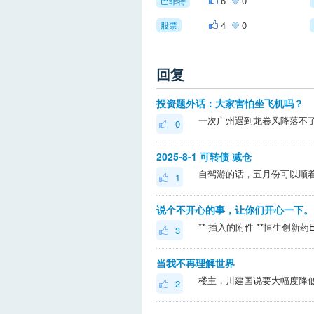
6
0
巴菲特
4
0
股票
回复
投资题外话：大家害怕坐飞机吗？
0
2025-8-1 可转债 减仓
1
说个不开心的事，让你们开心一下。
3
当我不再理解世界
楼主，川建国说要大幅度降
2