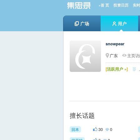
»首 页
投资日历
实
广场
用户
snowpear
广东
主页访问
[
活跃用户 »
]

擅长话题
30
0
回本