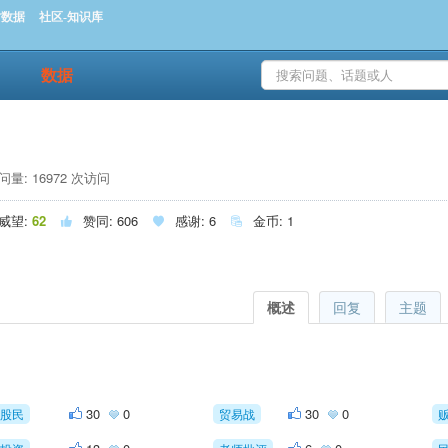
时数据
社区-知识库
数据
量: 16972 次访问
威望:
62
赞同:
606
感谢:
6
金币:
1



概述
回复
主题
30
0
30
0
股民
贸易战