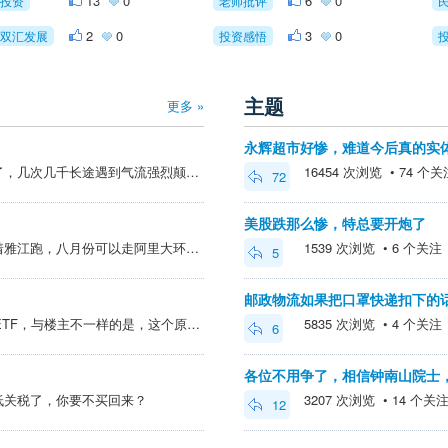
13
0
6
0
投资
老师批评
2
0
3
0
双汇发展
投资感悟
主题
更多 »
永辉超市好惨，难道今后真的实
一次广州遇到龙卷风降落不了，几次几千长途遇到气流强烈颠簸，麻木了，说白了很多时候没得选，太惜命的话就别出远门吧。
16454 次浏览 • 74 个关注 
72
美股跌那么惨，特总要开炮了
自驾游的话，五月份可以顺着雅江跑，八月份可以走阿里大环线，都非常美，但要注意安全做足保护措施。
1539 次浏览 • 6 个关注 • 
5
邮政物流如果把口罩快递扣下的
** 插入的附件 **恒生创新药ETF，与楼主不一样的是，这个原来占我总仓位的25％，川普搞事期间一直等着它回调……是不是比楼主惨多了？
5835 次浏览 • 4 个关注 • 
6
各位不用争了，相信钟南山院士，
低关税了，你要不买回来？
3207 次浏览 • 14 个关注 •
12