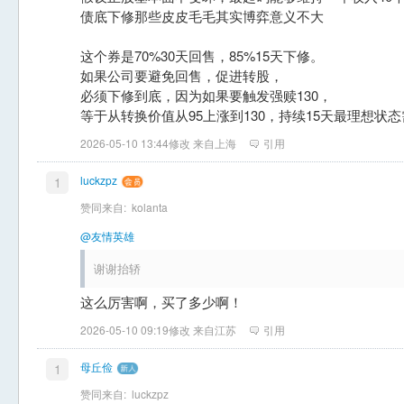
债底下修那些皮皮毛毛其实博弈意义不大
这个券是70%30天回售，85%15天下修。
如果公司要避免回售，促进转股，
必须下修到底，因为如果要触发强赎130，
等于从转换价值从95上涨到130，持续15天最理想状态
2026-05-10 13:44修改 来自上海
引用
luckzpz
1
赞同来自:
kolanta
@友情英雄
谢谢抬轿
这么厉害啊，买了多少啊！
2026-05-10 09:19修改 来自江苏
引用
母丘俭
1
赞同来自:
luckzpz