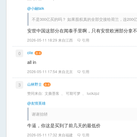
@小融talk
不是300亿买的吗？ 如果股权真的全部交接给荷兰，连200
安世中国这部分在闻泰手里啊，只有安世欧洲部分拿
2026-05-11 18:29 来自江西
引用
cile
0
all in
2026-05-11 17:54 来自北京
引用
山林野士
3
赞同来自:
文撕墨客
、
可期可梦
、
luckzpz
@友情英雄
谢谢抬轿
牛逼，你这是买到了前几天的最低价
2026-05-11 17:32 来自福建
引用