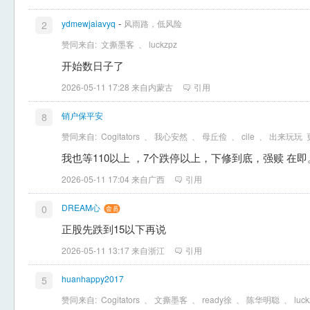
-
ydmewjaiavyq
风雨路，低风险
2
赞同来自:
文撕墨客
、
luckzpz
开始数日子了
2026-05-11 17:28 来自内蒙古
引用
销户保平安
8
赞同来自:
Cogitators
、
我心安然
、
母丘俭
、
cile
、
出来玩玩
我也等110以上 ，7个跌停以上，下修到底，强赎 在即
2026-05-11 17:04 来自广西
引用
DREAM心
0
正股先跌到15以下再说
2026-05-11 13:17 来自浙江
引用
huanhappy2017
5
赞同来自:
Cogitators
、
文撕墨客
、
ready徐
、
陈华明聪
、
luc