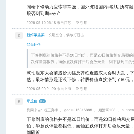
闻泰下修动力应该非常强，国外冻结国内st以后所有
股否则到期≈破产
2026-05-10 06:18 来自江苏
引用
-
新鲜嫩韭菜
长期空仓，偶尔打游击
0
@母丘俭
下修到底的价格并不是20日均价，而是20日价格和交易额
跌停量都很低，而触底跌停打开后会放天量，则下修到底的
就怕股东大会前股价大幅反弹临近股东大会时大跌，下
然，最坏情形是还没下修，转股价值直接涨到了80元
2026-05-09 21:20 来自上海
引用
母丘俭
5
赞同来自:
老王真棒
、
gaokui16816888
、
顺溜哥123
、
sunpea
下修到底的价格并不是20日均价，而是20日价格和交
怕，毕竟跌停量都很低，而触底跌停打开后会放天量
部附近