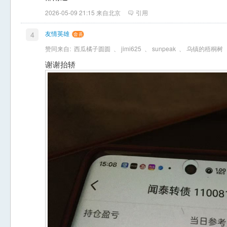
2026-05-09 21:15 来自北京
引用
友情英雄
4
赞同来自:
西瓜橘子圆圆
、
jimi625
、
sunpeak
、
乌镇的梧桐树
谢谢抬轿