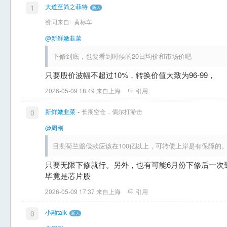
大道至简之菲特
1
赞同来自:
黄标车
@新鲜嫩韭菜
下修到底，也要看到时候的20日均价和市场价吧
只要股价波幅不超过10%，转换价值大致为96-99，
2026-05-09 18:49 来自上海
引用
-
新鲜嫩韭菜
长期空仓，偶尔打游击
0
@周刚
目测荷兰赔偿款应该在100亿以上，可转债上岸是有保障的
只要无限下修就行。另外，也有可能6月份下修后一次
毕竟是芯片股
2026-05-09 17:37 来自上海
引用
小融talk
0