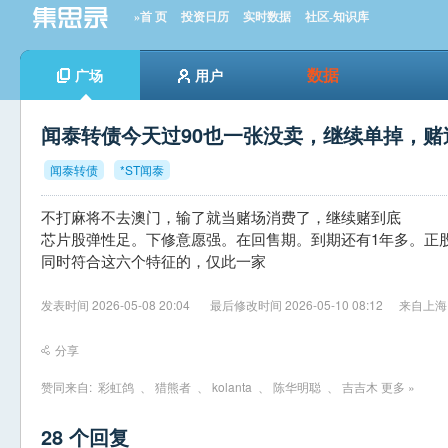
»首 页
投资日历
实时数据
社区-知识库
数据
广场
用户
闻泰转债今天过90也一张没卖，继续单掉，赌过
闻泰转债
*ST闻泰
不打麻将不去澳门，输了就当赌场消费了，继续赌到底
芯片股弹性足。下修意愿强。在回售期。到期还有1年多。正股
同时符合这六个特征的，仅此一家
发表时间 2026-05-08 20:04
最后修改时间 2026-05-10 08:12
来自上海
分享
赞同来自:
彩虹鸽
、
猎熊者
、
kolanta
、
陈华明聪
、
吉吉木
更多 »
28 个回复