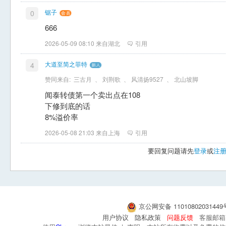
锯子
0
666
2026-05-09 08:10 来自湖北
引用
大道至简之菲特
4
赞同来自:
三古月
、
刘荆歌
、
风清扬9527
、
北山坡脚
闻泰转债第一个卖出点在108
下修到底的话
8%溢价率
2026-05-08 21:03 来自上海
引用
要回复问题请先
登录
或
注
京公网安备 1101080203144
用户协议
隐私政策
问题反馈
客服邮箱：s