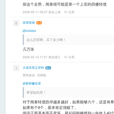
按这个走势，闻泰很可能是第一个上安的四傻转债
2026-05-11 09:37 来自上海
引用
友情英雄
0
@luckzpz
这么厉害啊，买了多少啊！
几万张
2026-05-10 17:21 来自浙江
引用
大道至简之菲特
1
赞同来自:
刘荆歌
@新鲜嫩韭菜
希望如此呀！
对于闻泰转债跌停越多越好，如果能够六个，还是有
如果有个8个，基本肯定强赎了。
假设正股基本面不变坏，最起码能够维持一年收入40