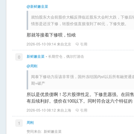
@新鲜嫩韭菜
就怕股东大会前股价大幅反弹临近股东大会时大跌，下修后转
情形是还没下修，转股价值直接涨到了80元，下修失败。
那就等接着下修呗，怕啥
2026-05-10 09:14 来自北京
引用
-
新鲜嫩韭菜
长期空仓，偶尔打游击
0
@周刚
闻泰下修动力应该非常强，国外冻结国内st以后所有融资通
期≈破产
所以是优质债啊！芯片股弹性足。下修意愿强。在回售
有后续利好。债价在100以下。同时符合这六个特征的
2026-05-10 08:12 来自上海
引用
周刚
1
赞同来自:
新鲜嫩韭菜