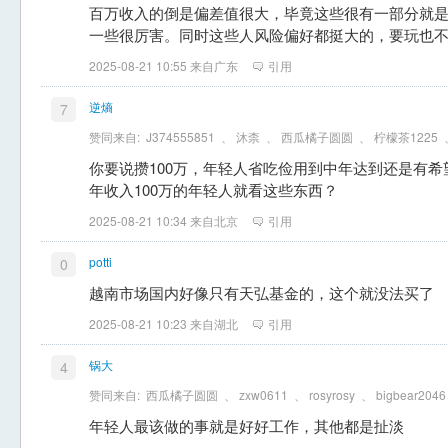
百万收入的倒是偏差值很大，毕竟这些很有一部分就
一些很厉害。同时这些人风险偏好都挺大的，要玩也
2025-08-21 10:55 来自广东
引用
逆熵
7
赞同来自:
J374555851
、
沐柰
、
西瓜橘子圆圆
、
柠檬茶1225
你要说攒100万，年轻人省吃俭用到中年达到还是有希
年收入100万的年轻人就看这些东西？
2025-08-21 10:34 来自北京
引用
potti
0
越南市场国内好像只有天弘基金的，这个就没法买了
2025-08-21 10:23 来自湖北
引用
锅大
4
赞同来自:
西瓜橘子圆圆
、
zxw0611
、
rosyrosy
、
bigbear2046
年轻人最该做的事就是好好工作，其他都是扯淡