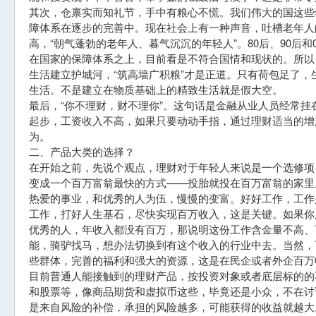
其次，仓禀实而知礼节，手中有粮心不慌。我们伟大的国这些
障体系在逐步的完善中。现在社会上有一种声音，吐槽老年人
高，“朝气蓬勃的老年人、暮气沉沉的年轻人”。80后、90后
在国家的保障体系之上，目前看是不符合国情和现状的。所以
生活建立护城河，“筑高墙广积粮”才是正道。只有荷包足了
生活。不是建立在物质基础上的精致生活就是假大空。
最后，“你不理财，财不理你”。这句话是金融从业人员经常
起步，工资收入不高，如果只要动动手指，通过理财适当的增
为。
二、产品大类的选择？
在开始之前，先说个观点，理财对于年轻人来说是一个选修项
变成一个百万富翁最快的方式——投胎就投在百万富翁的家里
热爱的事业，和优秀的人为伍，慢慢的变富。好好工作，工作
工作，打好人生基石，尽快实现百万收入，这是关键。如果你
优秀的人，年收入都没有百万，那说明这份工作含金量不高、
能，骑驴找马，想办法切换到有这个收入的行业中去。当然，
些群体，完善的福利和强大的资源，这是在民企或者外企百万
目前普通人能接触到的理财产品，按投资对象或者底层标的的
和股票等，像商品期货和虚拟币这些，毕竟还是小众，不在讨
是来自风险的补偿，承担的风险越多，可能获得的收益就越大