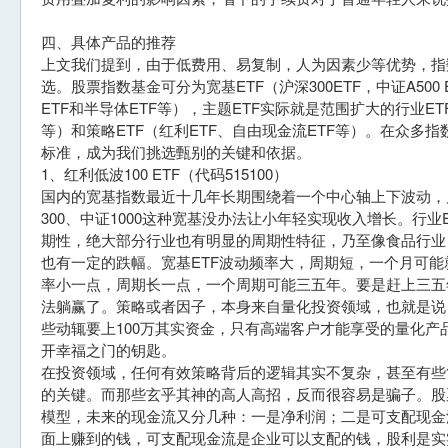
四、具体产品的推荐
上文我们提到，由于低费用、易复制，人为因素少等优势，指
选。股票指数基金可分为宽基ETF（沪深300ETF，中证A500 
ETF和半导体ETF等），主题ETF实际就是范围扩大的行业ETF
等）和策略ETF（红利ETF、自由现金流ETF等）。在众多指
标准，成为我们挑选甄别的关键和依据。
1、红利低波100 ETF（代码515100）
国内的宽基指数最近十几年长期围绕着一个中心轴上下波动，
300、中证1000这种宽基没办法让小年轻实现收入增长。行
期性，绝大部分行业也有明显的周期性特征，乃至像食品行业
也有一定的跌幅。宽基ETF波动频率大，周期短，一个月可能就
率小一点，周期长一点，一个周期可能三五年。要是赶上三五
法躺赢了。策略或者因子，本身来自量化投资领域，也就是说
些动辄要上100万其实资金，只有高端客户才能享受的量化产
开幸福之门的钥匙。
在投资领域，任何有效策略背后的逻辑其实不复杂，甚至有些
的关键。而那些玄乎其神的高人高招，反而很容易是骗子。股
模型，未来的现金流又分几种：一是净利润；二是可支配现金
面上赚到的钱，可支配现金流是企业可以支配的钱，股利是实