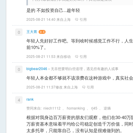
是的 不如投资自己...趁年轻
2025-08-21 14:40 来自上海
引用
王大胃
0
年轻人先好好工作吧。等到啥时候感觉工作不行，人
前10%了。
2025-08-21 11:53 来自移动
引用
-
bigbear2046
无非想要明白些道理，遇见些有趣的人或事
0
年轻人本金都不够就不该浪费在这种游戏中，真实社
2025-08-21 11:37修改 来自上海
引用
rank
4
赞同来自:
niech1112
、
homanking
、
rj45
、
逆熵
根据对我身边百万薪资的朋友们观察，他们在30-40
万薪资基本意味着平均给公司稳定创造千万价值，同
太多托举，只能靠自己，没有认知是很难做到的。