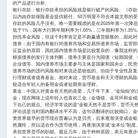
的产品进行分析。
银行存款：银行存款承担的风险就是银行破产的风险。《存款
以内由存款保险基金提供赔付。50万明显不符合本篇文章的
存款的风险几乎没有。唯一需要顾虑的是在2025年第一次降
低于1%，国有大行两年期利率为1.05%，三年期利率为1.3
担忧本金风险，但这个利率肯定是不跑赢通货膨胀的，因此对
债券：由于国内有银行间债券市场和交易所债券市场，监管部
证监会的原因，因此国内债券市场是比较复杂的，像我这样的
根据债券的发行主体判断，债券主要是分为国债（短期国债、
企业债等。国内债券市场主要参与主体是国家和国央企，民营
债券市场的违约风险相对来说还是较低的。但由于专业性及复
行理财或者债券基金。相对来说，货币基金和天天理财的风险
较适合年轻人的备用金或者短期资金理财。
黄金：中国人对黄金有天然的喜爱，几千年下来，“金灿灿”
金，现在网络上说年轻人也喜欢三金（金项链、金耳环和金戒
下自己的观点。经济学常说的是“金银天然不是货币，货币天
评论说是当时国内翻译水平不高，这句话翻译的比较拗口。金
类世界最早的货币现在普遍认为是贝壳，后来逐渐演变成金银
然属性，所以适合作为货币使用，再逐渐演变成“金本位”制度
承担世界货币的职能。最近几年，由于种种原因，美元有逐步