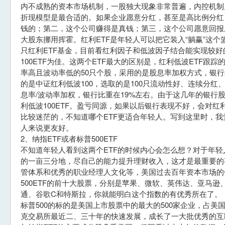
内不成熟的资本市场机制，一股独大现象非常普遍，内控机制
折现模型是最合适的。如果企业愿意分红，甚至是高比例分红
钱的；第二，这个公司赚得是真钱；第三，这个公司愿意回报
大股东挪用挥霍。红利ETF是年轻人可以把它装入“躺赢”这个
只红利ETF基金，目前看红利因子和低波因子结合能实现较好
100ETF为佳。这两个ETF最大的区别是，红利低波ETF跟
率高且波动率低的50只个股，采用的是股息率加权方式，银行占
的是中证红利低波100，选取的是100只流动性好、连续分
息率/波动率加权，银行比重在19%左右。由于这几年的银行
利低波100ETF。盈亏同源，如果以后银行表现不好，会对红
比较迷茫的，不知道哪个ETF更适合年轻人。写到这里时，我觉
人来说更友好。
2、纳指ETF或者标普500ETF
不知道年轻人看到这两个ETF的时候内心会怎么想？对于年
的一亩三分地，尽自己的能力提升理财收入，这才是最重要的
管体系和优秀的职业经理人文化等，美国过去百年资本市场的
500ETF的前十大股票，分别是苹果、微软、英伟达、亚马逊、
通、谷歌C和特斯拉，你就能明白这个指数的有优秀所在了。
标普500的标的是美国上市股票中的最大的500家企业，占美
克交易所最近二、三十年的快速发展，成长了一大批优秀的互联