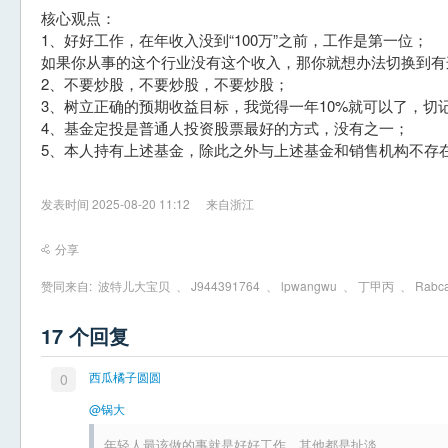
核心观点：
1、好好工作，在年收入没到“100万”之前，工作是第一位；
如果你从事的这个行业没有这个收入，那你就想办法切换到有
2、不要炒股，不要炒股，不要炒股；
3、树立正确的预期收益目标，我觉得一年10%就可以了，切
4、基金定投是普通人投资股票最好的方式，没有之一；
5、本人持有上述基金，除此之外与上述基金和销售机构不存
发表时间 2025-08-20 11:12
来自浙江
分享
赞同来自:
波特儿大宝贝
、
J944391764
、
lpwangwu
、
丁甲丙
、
Rabca
17 个回复
西瓜橘子圆圆
0
@锅大
年轻人最该做的事就是好好工作，其他都是扯淡