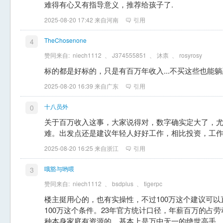
难得有心又有指导意义，推荐给孩子了.
2025-08-20 17:42 来自河南
引用
TheChosenone
4
赞同来自:
niech1112
、
J374555851
、
沐柰
、
rosyrosy
标的都是好标的，只是有百万年收入...不买这些也能
2025-08-20 16:39 来自广东
引用
十八员外
0
关于百万收入这事，大家说得对，数字确实定大了，
难。出发点还是建议年轻人好好工作，相比投资，工
2025-08-20 16:25 来自浙江
引用
哦豁与哟喂
3
赞同来自:
niech1112
、
bsdplus
、
tigerpc
楼主挺用心的，也有实操性，不过100万这个建议可
100万这个条件。23年官方统计口径，年薪百万的占劳
种本身家庭有资源的，基本上是万中无一的绝世高手