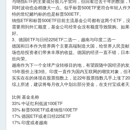
与纳指ETF的主要成分股几乎雷同，但回看过去十年的数据，纳指
同时波动也会稍微大一点。似乎标普500ETF更符合年轻人
特的世纪赌约标的也是标普500ETF。
纳指ETF和标普500ETF目前主流基金公司都有这两个ETF
需要用到外汇额度，基金公司经常会没有额度导致限购。如果
好。
3、德国ETF与日经225ETF二选一，越南与印度二选一
德国和日本作为世界两个主要高端制造大国，给世界人民贡献
场也给投资者们带来丰厚的收益。德国的经济一直不错，日本
欣向荣。
越南作为下一个全球产业转移目的地，有望跟随中国经济的发
15年股价上涨3倍。印度一直作为国内互联网的嘲笑对象，但
实实在在的体现在股票指数上，近22年股票指数几乎上涨了2
综上所述，建议将每月收入中划出部分资金，在支付宝或者天
比例 基金名称
33% 中证红利低波100ETF
33% 标普500ETF或者纳指100ETF
17% 德国ETF或者日经225ETF
17% 印度或者越南