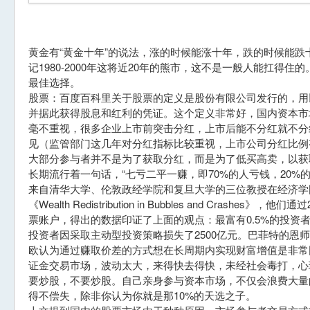
黄金有“黄金十年”的说法，涨的时候能涨十年，跌的时候能
记1980-2000年这将近20年的熊市，这不是一般人能扛得
最佳选择。
股票：百度百科里关于股票的定义是股份有限公司发行的，用
并据此获得股息和红利的凭证。这个定义非常好，国内资本市
毫不重视，很多企业上市前突击分红，上市后能不分红就不分
见（监管部门这几年对分红指标比较重视，上市公司分红比例
大部分参与者并不是为了获取分红，而是为了低买高卖，以获
长期流行着一句话，“七亏二平一赚，即70%的人亏钱，20%的人
来自清华大学、伦敦政经学院和复旦大学的三位教授在经济学
《Wealth Redistribution in Bubbles and Crashe
票账户，得出的数据印证了上面的观点：最富有0.5%的投资
投资者因采取主动型投资策略损失了2500亿元。巴菲特的恩
欧认为通过赚取价差的方式想在长周期内实现财富增值是非常
证金交易市场，波动太大，来得快去得快，未经社会毒打，心
要炒股，不要炒股。自己亲身参与资本市场，不仅会浪费大量
得不偿失，除非你认为你就是那10%的天选之子。