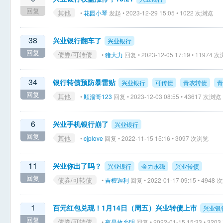
回复
其他
•
花园小琴
发起 • 2023-12-29 15:05 • 1022 次浏览
38
兴业银行翻车了
兴业银行
回复
债券/可转债
•
猪大力
回复 • 2023-12-05 17:19 • 11974 
34
银行转债预防暴雷贴
兴业银行
可传债
青农转债
青
回复
其他
•
顺溜哥123
回复 • 2023-12-03 08:55 • 43617 次浏览
6
兴业手机银行崩了
兴业银行
回复
其他
•
cjplove
回复 • 2022-11-15 15:16 • 3097 次浏览
11
兴业你出了吗？
兴业银行
金力永磁
兴业转债
回复
债券/可转债
•
吉檀迦利
回复 • 2022-01-17 09:15 • 4948
1
百元红包兑现！1月14日（周五）兴业转债上市
兴业银
回复
债券/可转债
•
夜是故乡明
回复 • 2022-01-15 15:33 • 32