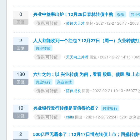
0
兴业中签率出炉！12月28日泰林转债申购
杂项
兴业
回复
债券/可转债
•
傻馒大天才
发起 • 2021-12-27 20:47 • 20
2
人人都能收到一个红包？12月27日（周一）兴业转债
回复
兴业转债
债券/可转债
•
天天向上冲呀
回复 • 2021-12-27 14:15 • 
180
六年之约：以 兴业转债 为例，看看 股民、债民 和 
回复
兴业银行
兴业转债
债券/可转债
•
陪伴成长
回复 • 2022-02-21 19:13 • 5607
19
兴业银行发行转债是否值得抢权？
兴业银行
回复
债券/可转债
•
caifu
回复 • 2021-12-20 22:24 • 5281 次浏
2
500亿巨无霸来了！12月17日博杰转债上市；回盛转债