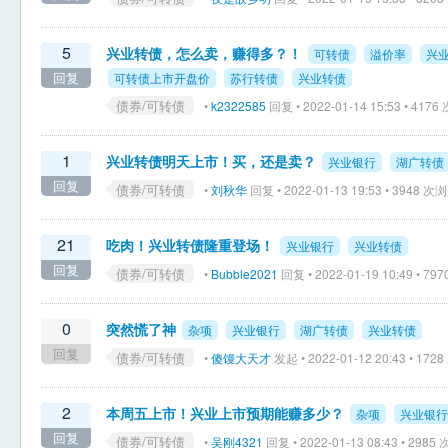
5
兴业转债，怎么卖，赚得多？！
可转债
溢价率
兴
回复
可转债上市开盘价
苏行转债
兴业转债
债券/可转债
•
k2322585
回复 • 2022-01-14 15:53 • 417
1
兴业转债明天上市！买，还是卖？
兴业银行
湖广转债
回复
债券/可转债
•
刘秋华
回复 • 2022-01-13 19:53 • 3948 次
21
吃肉！兴业转债隆重登场！
兴业银行
兴业转债
回复
债券/可转债
•
Bubble2021
回复 • 2022-01-19 10:49 • 7
0
突然慌了神
杂项
兴业银行
湖广转债
兴业转债
回复
债券/可转债
•
傻馒大天才
发起 • 2022-01-12 20:43 • 17
2
本周五上市！兴业上市预期能赚多少？
杂项
兴业银行
回复
债券/可转债
•
吴刚4321
回复 • 2022-01-13 08:43 • 298