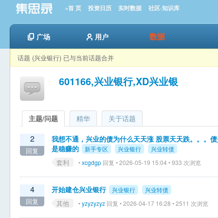
»首 页
投资日历
实时数据
社区-知识库
数据
广场
用户
话题 (兴业银行) 已与当前话题合并
601166,兴业银行,XD兴业银
主题/问题
精华
关于话题
2
我想不通，兴业的债为什么天天涨 股票天天跌。。。债
是稳赚的
新手专区
兴业银行
兴业转债
回复
套利
•
xcgdgp
回复 • 2026-05-19 15:04 • 933 次浏览
4
开始建仓兴业银行
兴业银行
兴业转债
回复
其他
•
yzyzyzyz
回复 • 2026-04-17 16:28 • 2511 次浏览