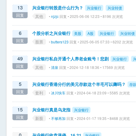
13
兴业银行转股是什么行为？
兴业银行
兴业转债
回复
其他
•
njzjc
回复 • 2025-06-06 12:23 • 8196 次浏览
6
个股分析之兴业银行
美股
A股
兴业银行
兴业转债
回复
股票
•
butters123
回复 • 2025-06-05 07:33 • 6202 次浏览
49
兴业银行私自开通个人养老金账号！悲剧
兴业银行
回复
其他
•
清泉
回复 • 2024-12-18 18:36 • 17569 次浏览
5
兴业银行香港分行的美元存款这个羊毛可以薅吗？
存
回复
套利
•
冰川快车
回复 • 2024-04-18 23:09 • 5585 次浏览
15
兴业银行真是乌龙指
兴业银行
回复
新股
•
不够再加
回复 • 2024-01-17 19:35 • 8468 次浏览
0
兴业银行收盘涨停，16.21
兴业银行