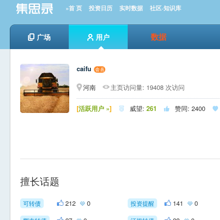
»首 页
投资日历
实时数据
社区-知识库
数据
广场
用户
caifu
河南
主页访问量: 19408 次访问
[
活跃用户 »
]
威望:
261
赞同:
2400



擅长话题
212
0
141
0
可转债
投资提醒