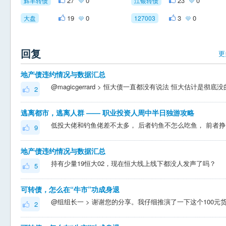
27
0
23
0
辉丰转债
江银转债
19
0
3
0
大盘
127003
回复
更
地产债违约情况与数据汇总
2
逃离都市，逃离人群 —— 职业投资人周中半日独游攻略
低投
9
地产债违约情况与数据汇总
持有少量19恒大02，现在恒大线上线下都没人发声了吗？
5
可转债，怎么在“牛市”功成身退
2