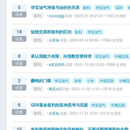
5
华宝油气净值与油价的关系
套利
华宝油气
QDII
回复
套利
•
ccccccjjjjjj
回复 • 2023-01-09 21:01 • 7493 次浏览
18
短线交易和套利的区别
套利
华宝油气
回复
套利
•
火星兔
回复 • 2023-02-14 06:59 • 10966 次浏览
8
承认我能力有限，向指数投资转变
华宝油气
中概互联
回复
套利
•
e老实和尚
回复 • 2021-12-26 15:30 • 3088 次浏览
2
赚钱的门槛
华宝油气
杂项
小米
中国互联
中概互
回复
套利
•
蝶恋火2
回复 • 2021-11-22 11:21 • 2578 次浏览
6
QDII基金套利的延伸思考与实践
华宝油气
中概互联
回复
套利
•
火星兔
回复 • 2021-11-21 15:51 • 5173 次浏览
15
套利就是按照确定的流程操作，不要试图预测股价走势