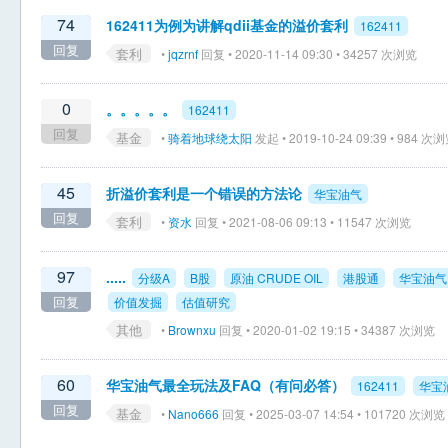
74
162411为例为讲解qdii基金的溢价套利
162411
回复
套利
•
jqzrnf
回复 • 2020-11-14 09:30 • 34257 次浏览
0
。。。。。
162411
回复
基金
•
骑着地球绕太阳
发起 • 2019-10-24 09:39 • 984 次
45
折溢价套利是一个错误的方法论
华宝油气
回复
套利
•
资水
回复 • 2021-08-06 09:13 • 11547 次浏览
97
.....
分级A
B股
原油 CRUDE OIL
港股通
华宝油气
回复
价值发掘
估值研究
其他
•
Brownxu
回复 • 2020-01-02 19:15 • 34387 次浏览
60
华宝油气最全玩法及FAQ（有问必答）
162411
华宝
回复
基金
•
Nano666
回复 • 2025-03-07 14:54 • 101720 次浏览