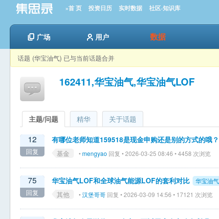
»首 页
投资日历
实时数据
社区-知识库
数据
广场
用户
话题 (华宝油气) 已与当前话题合并
162411,华宝油气,华宝油气LOF
主题/问题
精华
关于话题
12
有哪位老师知道159518是现金申购还是别的方式的哦？
回复
基金
•
mengyao
回复 • 2026-03-25 08:46 • 4458 次浏览
75
华宝油气LOF和全球油气能源LOF的套利对比
华宝油气
回复
其他
•
汉堡哥哥
回复 • 2026-03-09 14:56 • 17121 次浏览