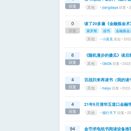
回复
其他
•
jiangdaya
回复 • 2
0
读了20多遍《金融炼金
回复
索罗斯
读书
金融炼金
其他
•
小莫克
发起 • 2022
6
《随机漫步的傻瓜》读后
回复
其他
•
l3kl3k
回复 • 2022
4
百战归来再读书（我的读
回复
其他
•
haiyu
回复 • 2022-
4
21年9月清华五道口金
回复
其他
•
猫行天下
回复 • 20
94
金币求电纸书阅读设备推