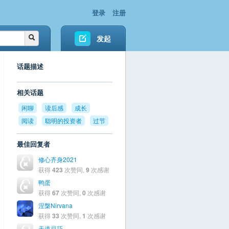
登录
注册
发起
话题描述
相关话题
闲聊
读后感
成长
阅读
聪明的投资者
过节
最佳回复者
修心齐身2021
获得
423
次赞同,
9
次感谢
鸭蛋
获得
67
次赞同,
0
次感谢
涅槃Nirvana
获得
33
次赞同,
1
次感谢
天道忌巧