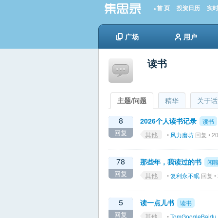
»首 页
投资日历
实
广场
用户
读书
主题/问题
精华
关于话
8
2026个人读书记录
读书
回复
其他
•
风力磨坊
回复 • 20
78
那些年，我读过的书
闲
回复
其他
•
复利永不眠
回复 • 
5
读一点儿书
读书
回复
其他
•
TomGoogleBaidu