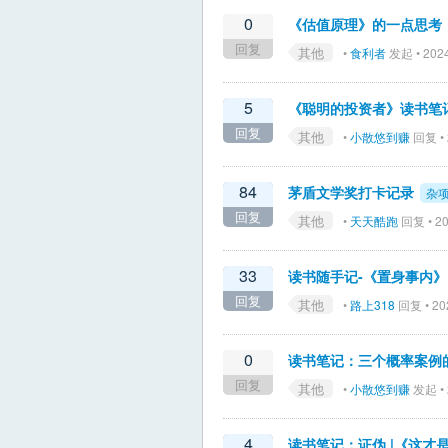
0
《估值原理》的一点思考
回复
其他
•
食利者
发起 • 2024
5
《聪明的投资者》读书笔
回复
其他
•
小散悠到赚
回复 • 
84
茅盾文学奖打卡记录
杂
回复
其他
•
天天酷跑
回复 • 20
33
读书随手记-《置身事内》
回复
其他
•
路上318
回复 • 202
0
读书笔记：三个概率案例的
回复
其他
•
小散悠到赚
发起 • 
4
读书笔记：证伪 |《这才