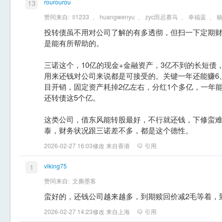
rourourou
13
赞同来自:
ll1233
、
huangwenyu
、
zyc田忌赛马
、
幸福蓝
、
投转债虽不用对公司了解的有多透彻，但扫一下定期
是能有所帮助的。
三诺这个，10亿的现金+金融资产，3亿不到的长短债
用来还钱对公司来说都是可接受的。关键一年还能赚6
目开销，固定资产耗掉2亿左右，分红1个多亿，一年能
还转债这5个亿。
这类公司，借东风能转股最好，不行就还钱，下修蛮
泰，财务状况跟三诺差不多，都是这个德性。
2026-02-27 16:03修改 来自香港
引用
viking75
1
赞同来自:
文撕墨客
蛮好的，还钱公司越来越多，到期赎回价减2毛等着，
2026-02-27 14:23修改 来自上海
引用