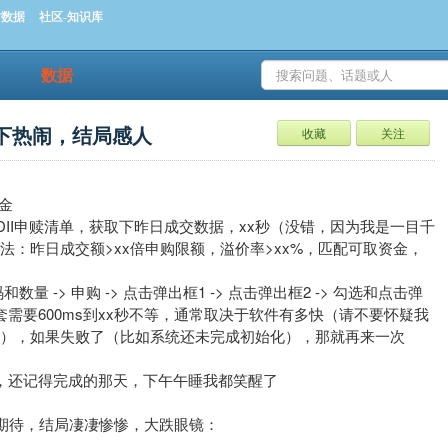
时数据
社区-知识库
数据
了下热闹，结局感人
收藏
关注
金
QDII申赎清单，获取下昨日成交数据，xx秒（没错，因为我是一目千
法：昨日成交额>xx倍申购限额，溢价率>xx%，匹配可取资金，
数量 -> 申购 -> 点击弹出框1 -> 点击弹出框2 -> 勾选和点击弹
一套需要600ms到xx秒不等，通常取决于软件有多快（请不要怀疑我
），如果失败了（比如系统还未完成初始化），那就再来一次
，还记得完成的那天，下午午睡我都笑醒了
心期待，结局凄凄惨惨，大跌眼镜：