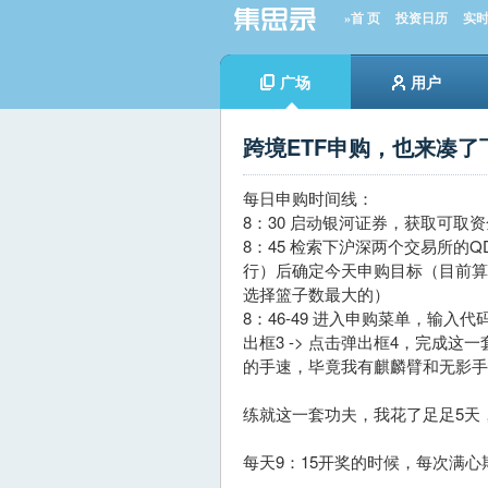
»首 页
投资日历
实
广场
用户
跨境ETF申购，也来凑
每日申购时间线：
8：30 启动银河证券，获取可取资
8：45 检索下沪深两个交易所的
行）后确定今天申购目标（目前算
选择篮子数最大的）
8：46-49 进入申购菜单，输入代码和
出框3 -> 点击弹出框4，完成这
的手速，毕竟我有麒麟臂和无影手
练就这一套功夫，我花了足足5天
每天9：15开奖的时候，每次满