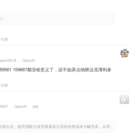
？
引用
ysam2018
、
OpenAI
159561 159687都没啥意义了，还不如弄点纳斯达克薄利多
引用
4937
、
OpenAI
、
jsfq
内卖出后，相关指数大涨导致基金公司的补券成本大幅升高，从而