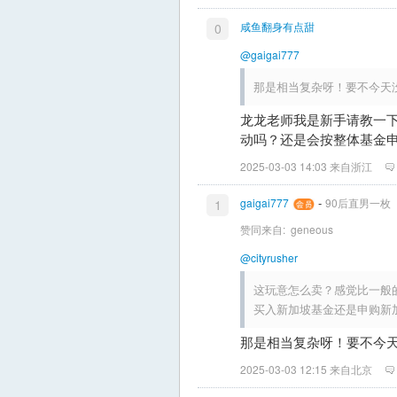
咸鱼翻身有点甜
0
@gaigai777
那是相当复杂呀！要不今天
龙龙老师我是新手请教一
动吗？还是会按整体基金
2025-03-03 14:03 来自浙江
-
gaigai777
90后直男一枚
1
赞同来自:
geneous
@cityrusher
这玩意怎么卖？感觉比一般
买入新加坡基金还是申购新
那是相当复杂呀！要不今
2025-03-03 12:15 来自北京