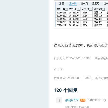
这几天我苦苦思索，我还要怎么进
发表时间 2025-02-23 11:30
最后修改时间 
分享
赞同来自:
chibi600
、
ToriZ
、
有些小帅的
120 个回复
-
gaigai777
90后直男一枚
1
赞同来自:
OpenAI