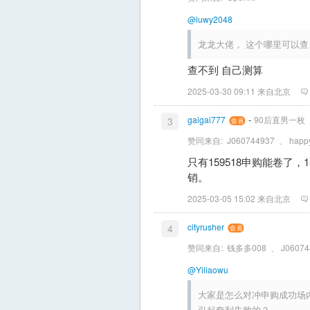
@luwy2048
龙龙大佬， 这个哪里可以查
查不到 自己测算
2025-03-30 09:11 来自北京
-
gaigai777
90后直男一枚
3
赞同来自:
J060744937
、
happ
只有159518申购能卷了，
销。
2025-03-05 15:02 来自北京
cityrusher
4
赞同来自:
钱多多008
、
J06074
@Yiliaowu
大家是怎么对冲申购成功场
引起套利失败的？