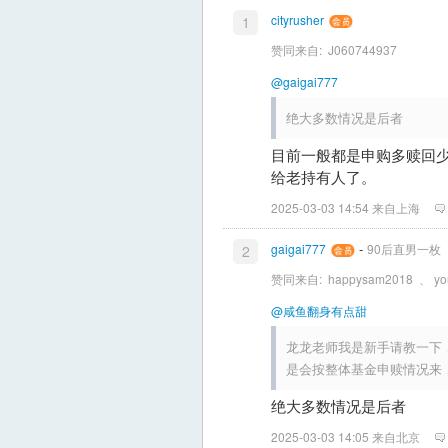
cityrusher
1
赞同来自:
J060744937
@gaigai777
绝大多数情况是后者
目前一般都是申购多赎回少
给老持有人了。
2025-03-03 14:54 来自上海
-
gaigai777
90后直男一枚
2
赞同来自:
happysam2018
、
yo
@咸鱼翻身有点甜
龙龙老师我是新手请教一下
是会按整体基金申赎情况来
绝大多数情况是后者
2025-03-03 14:05 来自北京