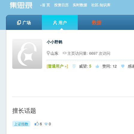
»首 页
投资日历
实时数据
社区-知识库
数据
广场
用户
小小野鹤
山东
主页访问量: 6697 次访问
[
普通用户 »
]
威望:
5
赞同:
12
感



擅长话题
6
0
上证指数