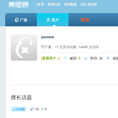
»首 页
投资日历
实时数据
社区-知识库
数据
广场
用户
yourenz
广东
主页访问量: 14495 次访问
[
普通用户 »
]
威望:
4
赞同:
35
感



擅长话题
10
0
上证指数