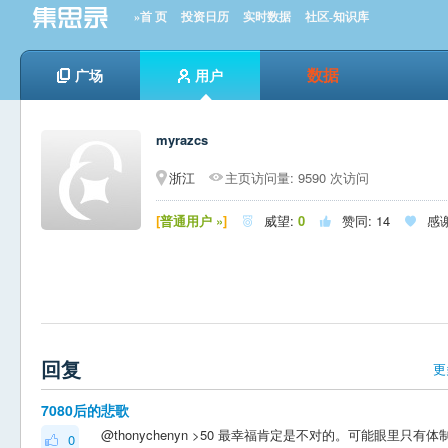
»首 页
投资日历
实时数据
社区-知识库
数据
广场
用户
myrazcs
浙江
主页访问量: 9590 次访问
[
普通用户 »
]
威望:
0
赞同:
14
感



回复
更
7080后的悲歌
0