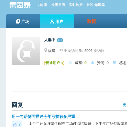
»首 页
投资日历
实时数据
社区-知识库
数据
广场
用户
人群中
福建
主页访问量: 5006 次访问
[
普通用户 »
]
威望:
0
赞同:
0
感谢



回复
更
用一句话侧面描述今年亏损有多严重
0