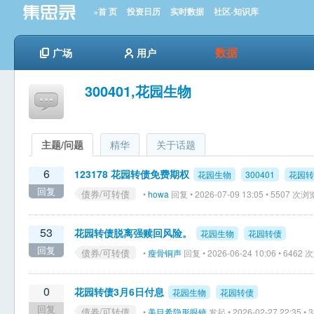
»首 页
投资日历
实时数据
社区-知识库
数据
广场
用户
300401,花园生物
主题/问题
精华
关于话题
6
123178 花园转债免费期权
花园生物
300401
花园转
回复
债券/可转债
•
howa
回复 • 2026-07-09 13:05 • 5507 次浏
53
花园转债脱离强赎回风险。
花园生物
花园转债
回复
债券/可转债
•
瘦骨铜声
回复 • 2026-06-24 10:06 • 6462
0
花园转债3月6日付息
花园生物
花园转债
回复
债券/可转债
•
美目希隐形眼镜
发起 • 2026-02-27 22:35 •