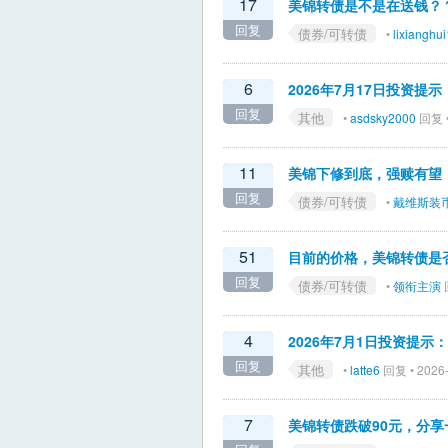
17
美锦转债是不是在送钱？
回复
债券/可转债
•
lixianghu
6
2026年7月17日投资提
回复
其他
•
asdsky2000
回复 •
11
美锦下修到底，强赎有望
回复
债券/可转债
•
戴维斯装
51
目前的价格，美锦转债是
回复
债券/可转债
•
领衔主演
回
4
2026年7月1日投资提
回复
其他
•
latte6
回复 • 2026-
7
美锦转债跌破90元，分