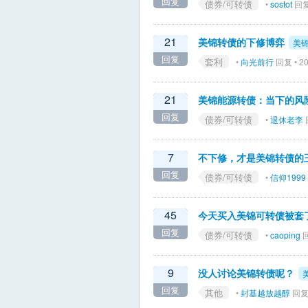
回复
债券/可转债
•
sostot
回复 
21
美锦转债的下修博弈
美
回复
套利
•
向光前行
回复 • 20
21
美锦能源转债：当下的风
回复
债券/可转债
•
退休老李
回
7
不下修，才是美锦转债的
回复
债券/可转债
•
信仰1999
45
今天买入美锦可转债被套
回复
债券/可转债
•
caoping
回
9
没人讨论美锦转债呢？
回复
其他
•
封基越放越醇
回复 