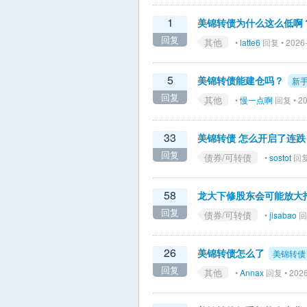
1
美锦转债为什么这么低啊
回复
其他
•
latte6
回复 • 2026-
5
美锦转债能建仓吗？
新
回复
其他
•
慢一点啊
回复 • 20
33
美锦转债 怎么开启了连跌
回复
债券/可转债
•
sostot
回复 
58
龙大下修股东会可能放大
回复
债券/可转债
•
jisabao
回复
26
美锦转债怎么了
美锦转债
回复
其他
•
Annax
回复 • 2026