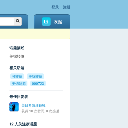
登录
注册
发起
话题描述
美锦转债
相关话题
可转债
美锦转债
美锦能源
000723
最佳回复者
美目希隐形眼镜
获得
10
次赞同,
0
次感谢
12 人关注该话题