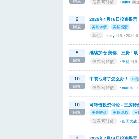
回复
债券/可转债
•
latte6
回复 
2
2026年1月16日投资提示
回复
美锦转债
美锦能源
其他
•
ptly
回复 • 2026-0
8
继续加仓 美锦、三房！明
回复
债券/可转债
•
王精
回复 •
10
中装亏麻了怎么办！
中装
回复
债券/可转债
•
marcieno
10
可转债投资讨论 - 三房
回复
美锦转债
美锦能源
三
债券/可转债
•
四国大战
回
1
2025年7月14日投资提