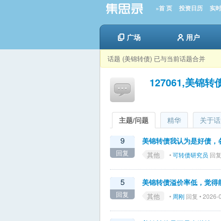
»首 页
投资日历
实
广场
用户
话题 (美锦转债) 已与当前话题合并
127061,美锦转
主题/问题
精华
关于话
9
美锦转债我认为是好债，
回复
其他
•
可转债研究员
回复 
5
美锦转债溢价率低，觉得能
回复
其他
•
周刚
回复 • 2026-0