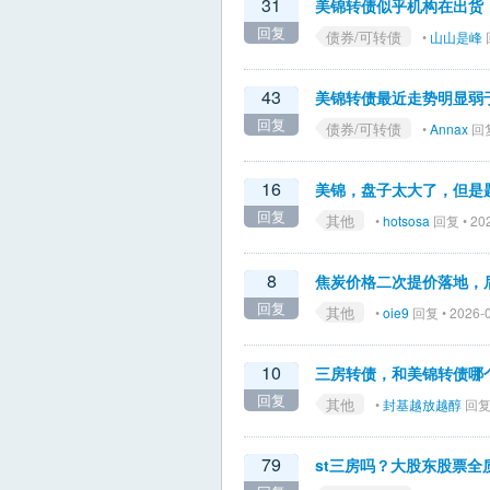
31
美锦转债似乎机构在出货
回复
债券/可转债
•
山山是峰
回
43
美锦转债最近走势明显弱
回复
债券/可转债
•
Annax
回复 
16
美锦，盘子太大了，但是
回复
其他
•
hotsosa
回复 • 202
8
焦炭价格二次提价落地，
回复
其他
•
oie9
回复 • 2026-0
10
三房转债，和美锦转债哪
回复
其他
•
封基越放越醇
回复 
79
st三房吗？大股东股票