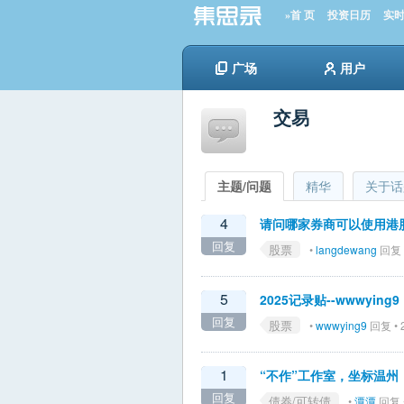
»首 页
投资日历
实
广场
用户
交易
主题/问题
精华
关于话
4
请问哪家券商可以使用港
回复
股票
•
langdewang
回复 •
5
2025记录贴--wwwying9
回复
股票
•
wwwying9
回复 • 2
1
“不作”工作室，坐标温州
回复
债券/可转债
•
潭潭
回复 •