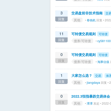
3
交易盘前非技术指南
交
回复
其他
•
卷钱机
回复 • 2022
11
可转债交易规则
可转债
回复
债券/可转债
•
cy581100
0
可转债交易规则
可转债
回复
债券/可转债
•
海豚估值
发
1
大家怎么选？
交易
体
回复
其他
•
jiangdaya
回复 • 2
0
2022.3恒指暴跌交易体会
回复
其他
•
潭潭
发起 • 2022-0