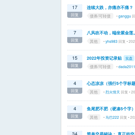
17
连续大跌，亦痛亦不痛？
回复
债券/可转债
•
ganggu
回
7
八风吹不动，端坐紫金莲
回复
其他
•
yhs983
回复 • 202
15
2022年投资记录贴
实盘
回复
债券/可转债
•
dada201
4
心态凉凉（强行5个字标
回复
其他
•
烈火情天
回复 • 20
4
鱼尾肥不肥（硬凑5个字
回复
其他
•
马巴222
回复 • 202
34
简单交易秘诀： 真正的