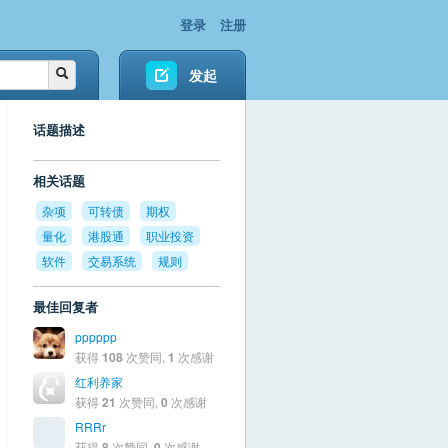
登录
注册
发起
话题描述
相关话题
杂项
可转债
期权
量化
港股通
职业投资
软件
交易系统
规则
最佳回复者
pppppp
获得
108
次赞同,
1
次感谢
红利养家
获得
21
次赞同,
0
次感谢
RRRr
获得
8
次赞同,
0
次感谢