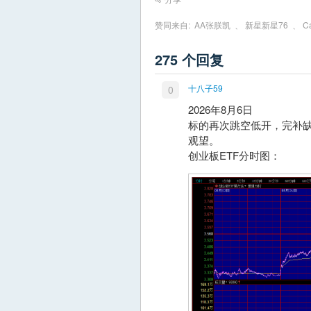
赞同来自:
AA张朕凯
、
新星新星76
、
C
275 个回复
十八子59
0
2026年8月6日
标的再次跳空低开，完补
观望。
创业板ETF分时图：