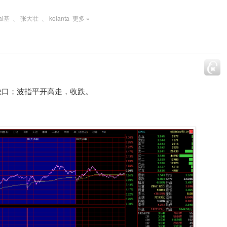
ai基
、
张大壮
、
kolanta
更多 »
缺口；波指平开高走，收跌。