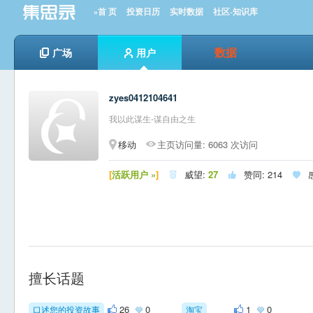
»首 页
投资日历
实时数据
社区-知识库
数据
广场
用户
zyes0412104641
我以此谋生-谋自由之生
移动
主页访问量: 6063 次访问
[
活跃用户 »
]
威望:
27
赞同:
214



擅长话题
26
0
1
0
口述您的投资故事
淘宝