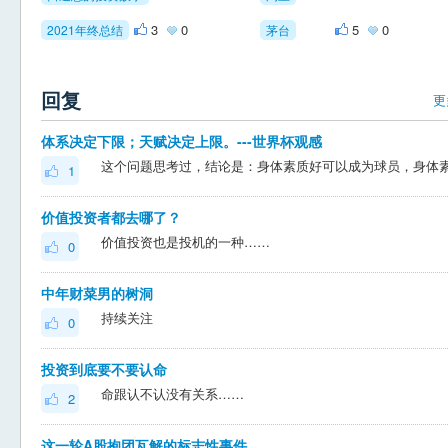
3
0
5
0
2021年终总结
茅台
回复
更
体系决定下限；天赋决定上限。---世界杯观感
1
价值投资者都去哪了？
价值投资也是投机的一种……
0
中年财菜男的树洞
持续关注
0
投资到底要不要认命
命跟认不认没有关系……
2
这一轮A股抱团瓦解的标志性事件