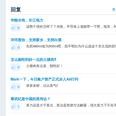
回复
更
华能水电，长江电力
0
洋河股份，支持家乡，支持白酒
先把480ml改为500ml吧，想不明白为什么选这个非主流的容
0
怎么能吃到好一点的土猪肉❓
土猪肉有点老，韧性好！
0
Mark一下，今日账户资产正式步入A8行列
恭喜发财，沾沾喜气❗
0
寒武纪是中国的英伟达？
1