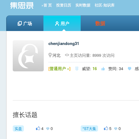
»首 页
投资日历
实时数据
社区-知识库
数据
广场
用户
chenjiandong31
河北
主页访问量: 8999 次访问
[
普通用户 »
]
威望:
16
赞同:
34
感



擅长话题
4
0
5
0
实盘
*ST大集