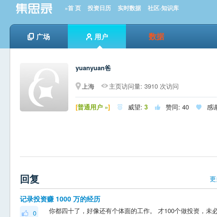
»首 页
投资日历
实时数据
社区-知识库
数据
广场
用户
yuanyuan爸
上海
主页访问量: 3910 次访问
[
普通用户 »
]
威望:
3
赞同:
40
感



回复
更
记录投资赚 1000 万的经历
0