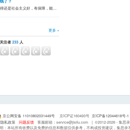
钱了？
@niuniu0513 >的确，现在觉得还是社会主义好，有保障，能吃饱饭，还能精神状态松弛 是你赶上了社会主义好的阶段。把你扔到六十年前 大概率是相反感受。当然也有可能虽然饿肚子 但是精神粮食足 天天感恩伟人。
更多 »
关注者
233
人
京公网安备 11010802031449号
京ICP证160493号
京ICP备12044618号-1
隐私政策
问题反馈
客服邮箱：service@jisilu.com | ©2012-2026 - 
 声明：本站所有收费以及免费的信息和数据仅供参考，不构成投资建议，集思录