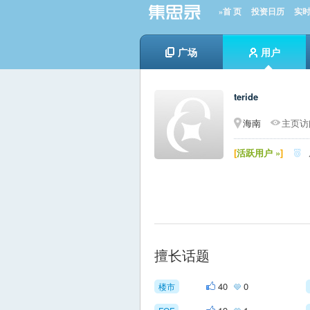
»首 页
投资日历
实
广场
用户
teride
海南
主页访问
[
活跃用户 »
]

擅长话题
40
0
楼市