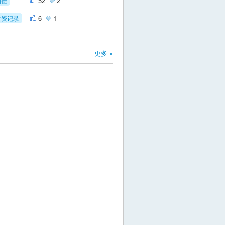
52
2
国债
6
1
投资记录
更多 »