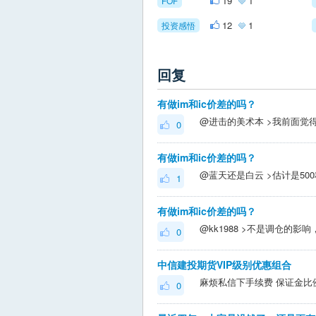
19
1
FOF
12
1
投资感悟
回复
有做im和ic价差的吗？
0
有做im和ic价差的吗？
1
有做im和ic价差的吗？
0
中信建投期货VIP级别优惠组合
麻烦私信下手续费 保证金比
0