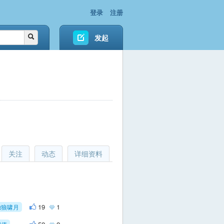
登录
注册
发起
关注
动态
详细资料
19
1
独狼啸月