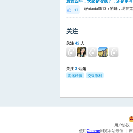
最近四年，大家是没钱了，还是更有
17
关注
关注
42
人
关注
3
话题
海运转债
交银添利
用户协议
使用
Chrome
浏览本站最佳 |