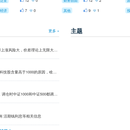
12
0
12
2
泛亚
财务自由
7
0
9
1
经济
其他
主题
更多 »
@进击的美术本 >我前面觉得上涨风险大，价差理论上无限大，下跌风险小，现在才发现，上涨才能追上500，下跌反而因为恐慌导致小盘股更跌，所以这个组合不应该保护上涨，而应该做一个下跌保护 下跌价差可能拉大 。但是不会很夸张，而且小盘风格一旦弱势久了。。反弹...
@蓝天还是白云 >估计是500科技股含量高于1000的原因，啥时候双创崩了，大概就回归了。 500科技是大市值 1000科技是小市值，之前大小科技都涨，后来就分化了，1000里面科技蹭概念多 业绩不行 质地差
@kk1988 >不是调仓的影响，调仓时中证1000和中证500都调了10%的成分股，从名单上也看不出有什么特别的影响，这段时间指数差相比于指数大概跌了8%。就算个别品种有影响，也不会有这么大。是市场风格的影响，北证今天都跌到去年清明节的位置了。但是这种...
例 活期钱利息等相关信息