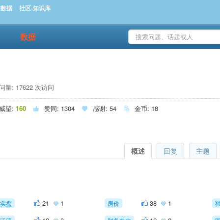
时数据
社区-知识库
数据
量: 17622 次访问
威望:
160
赞同:
1304
感谢:
54
金币:
18



概述
回复
主题
21
1
38
1
实盘
房价