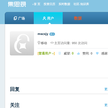
»首 页
投资日历
实时数据
社区-知识库
数据
广场
用户
mscxjy
移动
主页访问量: 950 次访问
[
普通用户 »
]
威望:
0
赞同:
0
感谢



回复
更
关注
更