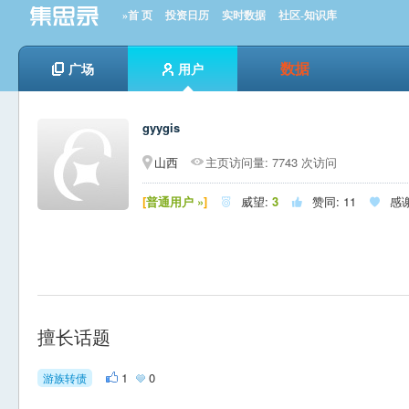
»首 页
投资日历
实时数据
社区-知识库
数据
广场
用户
gyygis
山西
主页访问量: 7743 次访问
[
普通用户 »
]
威望:
3
赞同:
11
感



擅长话题
1
0
游族转债