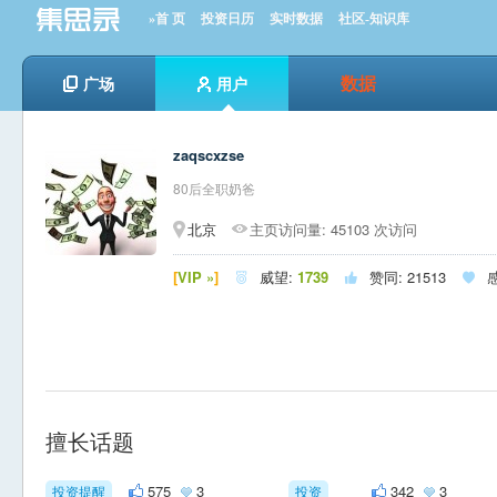
»首 页
投资日历
实时数据
社区-知识库
数据
广场
用户
zaqscxzse
80后全职奶爸
北京
主页访问量: 45103 次访问
[
VIP »
]
威望:
1739
赞同:
21513



擅长话题
575
3
342
3
投资提醒
投资