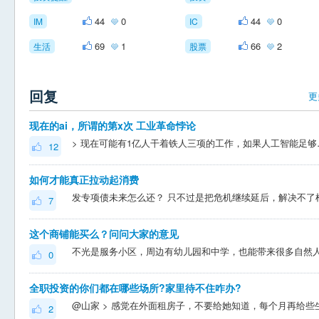
44
0
44
0
IM
IC
69
1
66
2
生活
股票
回复
更
现在的ai，所谓的第x次 工业革命悖论
> 现在可能有1亿人干着铁人三项的工作，如果人工智能足够发
12
如何才能真正拉动起消费
7
这个商铺能买么？问问大家的意见
0
全职投资的你们都在哪些场所?家里待不住咋办?
2