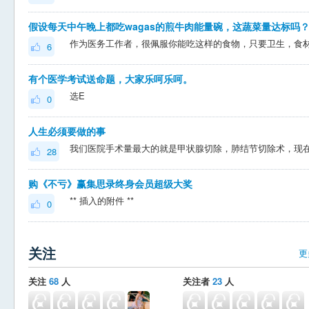
假设每天中午晚上都吃wagas的煎牛肉能量碗，这蔬菜量达标吗
6
有个医学考试送命题，大家乐呵乐呵。
选E
0
人生必须要做的事
28
购《不亏》赢集思录终身会员超级大奖
** 插入的附件 **
0
关注
更
关注
68
人
关注者
23
人