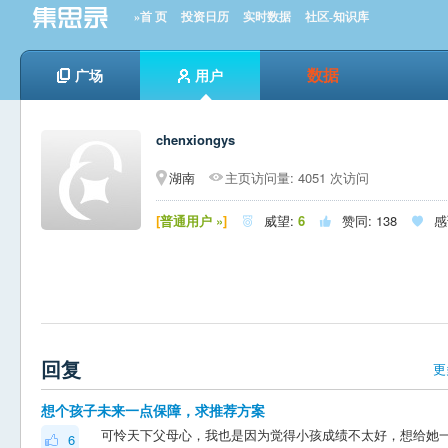
»首 页
投资日历
实时数据
社区-知识库
数据
广场
用户
chenxiongys
湖南
主页访问量: 4051 次访问
[
普通用户 »
]
威望:
6
赞同:
138
感



回复
更
想个孩子未来一点保障，求推荐方案
6