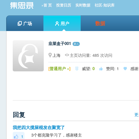
»首 页
投资日历
实时数据
社区-知识库
数据
广场
用户
韭菜盒子001
上海
主页访问量: 485 次访问
[
普通用户 »
]
威望:
0
赞同:
1
感谢



回复
更
我把四大搅屎棍发在聚宽了
3个都克隆学习了，感谢楼主
1