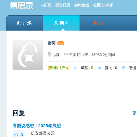
»首 页
投资日历
实时数据
社区-知识库
数据
广场
用户
雷同
北京
主页访问量: 18083 次访问
[
普通用户 »
]
威望:
0
赞同:
0
感谢



回复
更
看图说感想！2025年展望！
雄安郊野公园
0