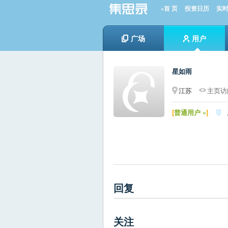
»首 页
投资日历
实
广场
用户
星如雨
江苏
主页访问
[
普通用户 »
]

回复
关注