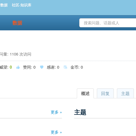
时数据
社区-知识库
数据
量: 1106 次访问
威望:
0
赞同:
0
感谢:
0
金币:
0



概述
回复
主题
主题
更多 »
更多 »