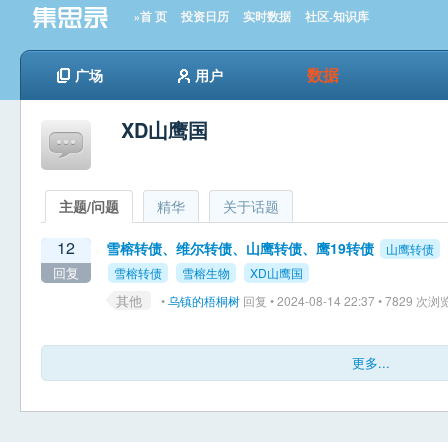
»首 页
投资日历
实时数据
社区-知识库
数据
广场
用户
XD山鹰国
主题/问题
精华
关于话题
12
雪榕转债、维尔转债、山鹰转债、鹰19转债
山鹰转债
回复
雪榕转债
雪榕生物
XD山鹰国
其他
•
乌镇的梧桐树
回复 • 2024-08-14 22:37 • 7829 次浏
更多...