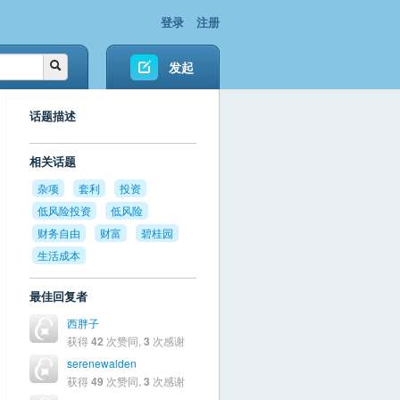
登录
注册
发起
话题描述
相关话题
杂项
套利
投资
低风险投资
低风险
财务自由
财富
碧桂园
生活成本
最佳回复者
西胖子
获得
42
次赞同,
3
次感谢
serenewalden
获得
49
次赞同,
3
次感谢