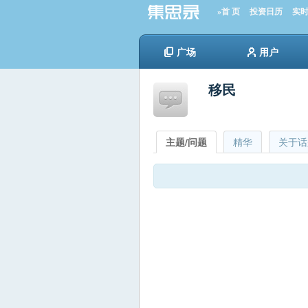
»首 页
投资日历
实
广场
用户
移民
主题/问题
精华
关于话