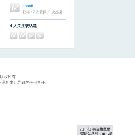
annali
获得
17
次赞同,
0
次感谢
4 人关注该话题
集思录版权所有
不承担由此导致的任何责任。