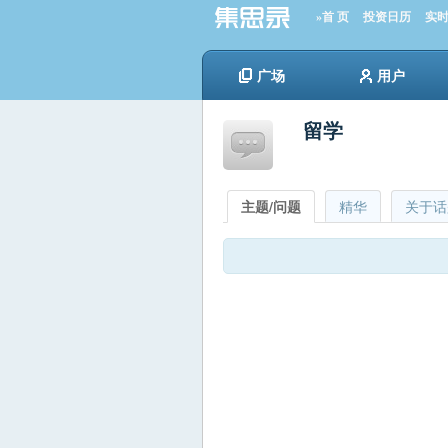
»首 页
投资日历
实
广场
用户
留学
主题/问题
精华
关于话