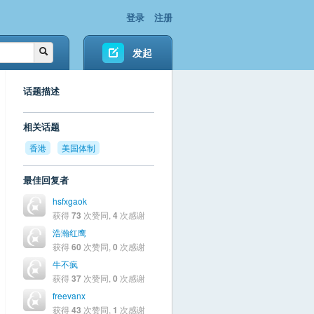
登录
注册
发起
话题描述
相关话题
香港
美国体制
最佳回复者
hsfxgaok
获得
73
次赞同,
4
次感谢
浩瀚红鹰
获得
60
次赞同,
0
次感谢
牛不疯
获得
37
次赞同,
0
次感谢
freevanx
获得
43
次赞同,
1
次感谢