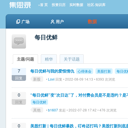
»首 页
投资日历
实时数据
社区-知识库
数据
广场
用户
每日优鲜
主题/问题
精华
关于话题
7
每日优鲜与我的爱恨情仇
心得体会
美股打新
每日优
回复
新股
•
Lovi
回复 • 2022-08-09 14:13 • 6393 次浏览
0
“每日优鲜”变“次日达”了，对付费会员是不是违约？
回复
每日优鲜
其他
•
b1607
发起 • 2022-07-28 17:42 • 476 次浏览
0
美股打新 | 每日优鲜暴跌，叮咚还打吗？美股打新到底