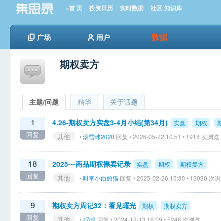
»首 页
投资日历
实时数据
社区-知识库
数据
广场
用户
期权卖方
主题/问题
精华
关于话题
1
4.26-期权卖方实盘3-4月小结(第34月)
实盘
期权
回复
其他
•
滚雪球2020
回复 • 2026-05-22 10:51 • 1918 次浏览
18
2025---商品期权裸卖记录
实盘
期权
期权卖方
回复
其他
•
叫李小白的猫
回复 • 2025-02-26 15:30 • 13030 次
9
期权卖方周记32：看见曙光
期权
期权卖方
回复
其他
•
z7c9
回复 • 2024-12-13 16:09 • 5248 次浏览