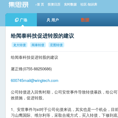
»首 页
投资日历
实时数据
社区-知识库
数据
广场
用户
给闻泰科技促进转股的建议
龙大转债
闻泰转债
宏图转债
给闻泰科技促进转股的建议
屠正锋(0755-88250686)
600745mail@wingtech.com
公司转债进入回售时期，公司安世事件导致转债暴跌，给公司
效措施，促进转股。
1、安世事件与st对于公司化债来说，其实也是一个机会，目前
习山鹰国际、维尔利等，采取合规方式，买入转债，下修到底