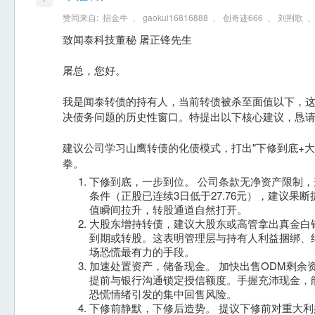
赞同来自:
招金牛
、
gaokui16816888
、
创奇迹666
、
刘荆歌
致闻泰科技董秘 屠正锋先生
屠总，您好。
我是闻泰转债的持有人，当前转债被杀至面值以下，
决债务问题的历史性窗口。特提出以下核心建议，恳
建议公司学习山鹰转债的化债模式，打出"下修到底+大
拳。
下修到底，一步到位。 公司条款无净资产限制
条件（正股已连续3日低于27.76元），建议果
值瞬间拉升，转股通道自然打开。
大股东增持转债，建议大股东或高管拿出真金白
到期或转股。这表明管理层与持有人利益捆绑、
场恐慌最有力的手段。
加速处置资产，储备现金。 加快出售ODM剩余
提前与银行沟通锁定授信额度。手握充沛现金，
恐慌情绪引发的集中回售风险。
下修前静默，下修后造势。 提议下修前对重大利