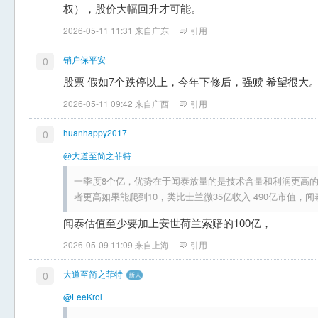
权），股价大幅回升才可能。
2026-05-11 11:31 来自广东
引用
销户保平安
0
股票 假如7个跌停以上，今年下修后，强赎 希望很大
2026-05-11 09:42 来自广西
引用
huanhappy2017
0
@大道至简之菲特
一季度8个亿，优势在于闻泰放量的是技术含量和利润更高的m
者更高如果能爬到10，类比士兰微35亿收入 490亿市值，闻
闻泰估值至少要加上安世荷兰索赔的100亿，
2026-05-09 11:09 来自上海
引用
大道至简之菲特
0
@LeeKrol