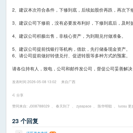
2、建议本次符合条件，下修到底，后续如股价再跌，再次下
3、建议公司下修前，没有必要发布利好，下修到底后，及时
4、建议公司积极出售，非核心资产，为到期兑付做准备。
5、建议公司提前找银行等机构，借款，先行储备现金资产。
6、请公司提前做好转债兑付、促进转股等多种方式的预案。
请各位持有人，致电，公司和邮件发公司，督促公司妥善解决
发表时间 2026-05-08 13:02
来自广西
分享
赞同来自:
J308788029
、
春天到了
、
zysspace
、
陈华明聪
、
luosu
更多
23 个回复
活跃资本市场