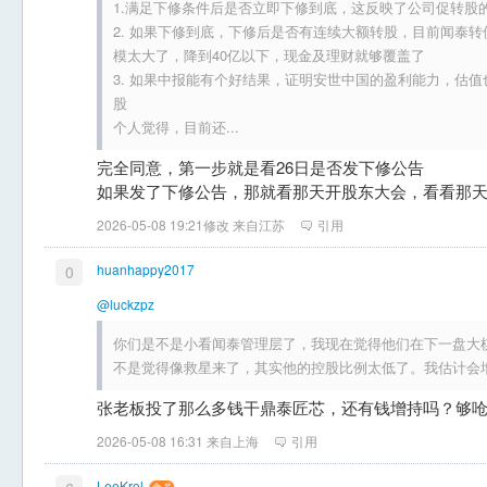
1.满足下修条件后是否立即下修到底，这反映了公司促转股
2. 如果下修到底，下修后是否有连续大额转股，目前闻泰
模太大了，降到40亿以下，现金及理财就够覆盖了
3. 如果中报能有个好结果，证明安世中国的盈利能力，估
股
个人觉得，目前还...
完全同意，第一步就是看26日是否发下修公告
如果发了下修公告，那就看那天开股东大会，看看那
2026-05-08 19:21修改 来自江苏
引用
huanhappy2017
0
@luckzpz
你们是不是小看闻泰管理层了，我现在觉得他们在下一盘大
不是觉得像救星来了，其实他的控股比例太低了。我估计会
张老板投了那么多钱干鼎泰匠芯，还有钱增持吗？够
2026-05-08 16:31 来自上海
引用
LeeKrol