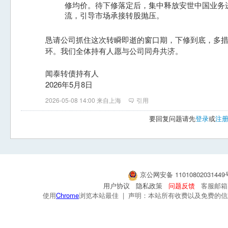
修均价。待下修落定后，集中释放安世中国业务
流，引导市场承接转股抛压。
恳请公司抓住这次转瞬即逝的窗口期，下修到底，多措
环。我们全体持有人愿与公司同舟共济。
闻泰转债持有人
2026年5月8日
2026-05-08 14:00 来自上海
引用
要回复问题请先
登录
或
注
京公网安备 1101080203144
用户协议
隐私政策
问题反馈
客服邮箱：s
使用
Chrome
浏览本站最佳 | 声明：本站所有收费以及免费的