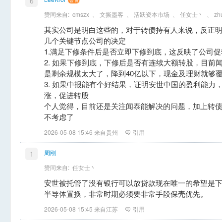
6
赞同来自:
cmszx
、
文撕墨客
、
活跃资本市场
、
任女士丶
、
zh
其实公司是明白这些的，对于转债持有人来说，反正
几个关键节点公司的决定
1.满足下修条件后是否立即下修到底，这反映了公司
2. 如果下修到底，下修后是否有连续大额转股，目前
是剩余规模太大了，降到40亿以下，现金及理财就够
3. 如果中报能有个好结果，证明安世中国的盈利能力
涨，促进转股
个人觉得，目前还是关注闻泰能解决的问题，加上转
不考虑了
2026-05-08 15:46 来自贵州
引用
周刚
1
赞同来自:
任女士丶
安世被托管了没有银行可以放贷款现在唯一的希望是
半导体置换，非常时期必须要非常手段保壳优先。
2026-05-08 15:45 来自江苏
引用