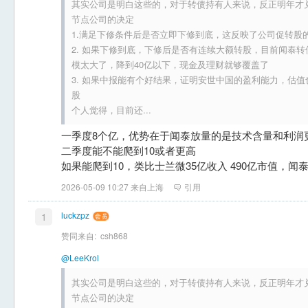
其实公司是明白这些的，对于转债持有人来说，反正明年才
节点公司的决定
1.满足下修条件后是否立即下修到底，这反映了公司促转股
2. 如果下修到底，下修后是否有连续大额转股，目前闻泰
模太大了，降到40亿以下，现金及理财就够覆盖了
3. 如果中报能有个好结果，证明安世中国的盈利能力，估
股
个人觉得，目前还...
一季度8个亿，优势在于闻泰放量的是技术含量和利润更
二季度能不能爬到10或者更高
如果能爬到10，类比士兰微35亿收入 490亿市值，闻
2026-05-09 10:27 来自上海
引用
luckzpz
1
赞同来自:
csh868
@LeeKrol
其实公司是明白这些的，对于转债持有人来说，反正明年才
节点公司的决定