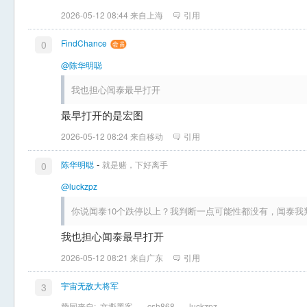
2026-05-12 08:44 来自上海
引用
FindChance
0
@陈华明聪
我也担心闻泰最早打开
最早打开的是宏图
2026-05-12 08:24 来自移动
引用
-
陈华明聪
就是赌，下好离手
0
@luckzpz
你说闻泰10个跌停以上？我判断一点可能性都没有，闻泰我
我也担心闻泰最早打开
2026-05-12 08:21 来自广东
引用
宇宙无敌大将军
3
赞同来自:
文撕墨客
、
csh868
、
luckzpz