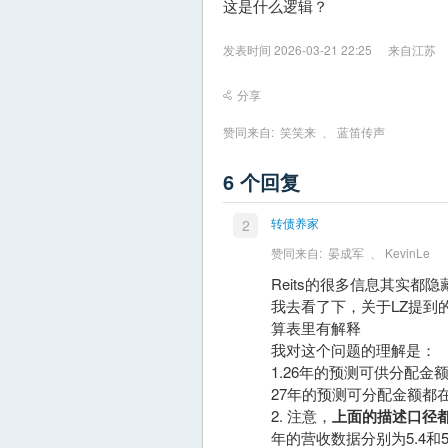
这是什么逻辑？
发表时间 2026-03-21 22:25
来自江苏
分享
赞同来自:
笑笑来
、
蓝笛传声
6 个回复
转债养家
2
赞同来自:
晏成军
、
KevinLe
Reits的很多信息其实都
我去看了下，关于LZ提到的
算表里有解释
我对这个问题的理解是：
1.26年的预测可供分配金
27年的预测可分配金额都在
2. 注意，
上面的描述口径都
年的营收数据分别为5.4