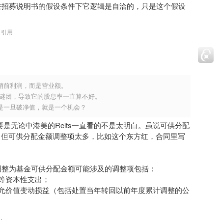
在招募说明书的假设条件下它逻辑是自洽的，只是这个假设
引用
销前利润，而是营业额。
一个谜团，导致它的股息率一直算不好。
是一旦破净值，就是一个机会？
主要是无论中港美的Reits一直看的不是太明白。虽说可供分配
，但可供分配金额调整项太多，比如这个东方红，合同里写
调整为基金可供分配金额可能涉及的调整项包括：
等资本性支出；
公允价值变动损益（包括处置当年转回以前年度累计调整的公