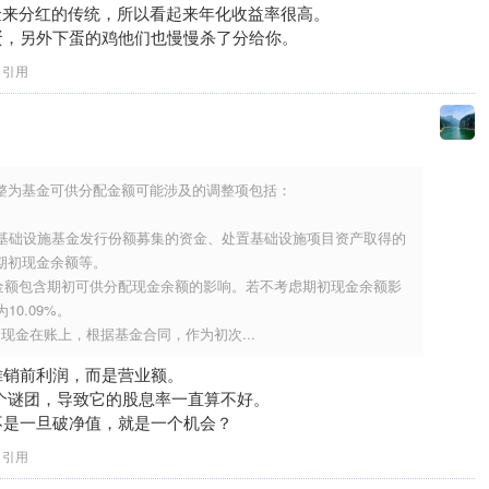
用本金来分红的传统，所以看起来年化收益率很高。
蛋，另外下蛋的鸡他们也慢慢杀了分给你。
引用
整为基金可供分配金额可能涉及的调整项包括：
如基础设施基金发行份额募集的资金、处置基础设施项目资产取得的
期初现金余额等。
分派金额包含期初可供分配现金余额的影响。若不考虑期初现金余额影
10.09%。
现金在账上，根据基金合同，作为初次...
摊销前利润，而是营业额。
是一个谜团，导致它的股息率一直算不好。
不是一旦破净值，就是一个机会？
引用