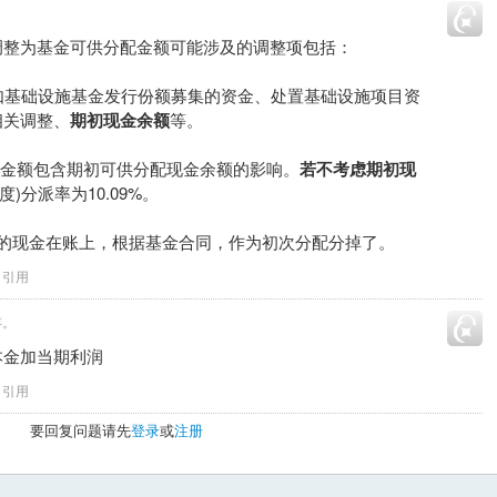
调整为基金可供分配金额可能涉及的调整项包括：
如基础设施基金发行份额募集的资金、处置基础设施项目资
相关调整、
期初现金余额
等。
分派金额包含期初可供分配现金余额的影响。
若不考虑期初现
年度)分派率为10.09%。
亿的现金在账上，根据基金合同，作为初次分配分掉了。
引用
存。
本金加当期利润
引用
要回复问题请先
登录
或
注册