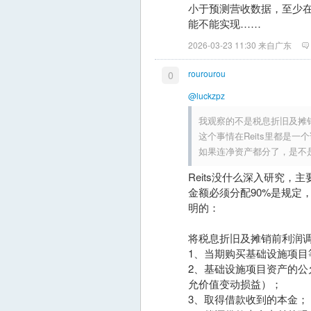
小于预测营收数据，至少
能不能实现……
2026-03-23 11:30 来自广东
rourourou
0
@luckzpz
我观察的不是税息折旧及摊
这个事情在Reits里都是
如果连净资产都分了，是不
Reits没什么深入研究，
金额必须分配90%是规定
明的：
将税息折旧及摊销前利润
1、当期购买基础设施项目
2、基础设施项目资产的
允价值变动损益）；
3、取得借款收到的本金；