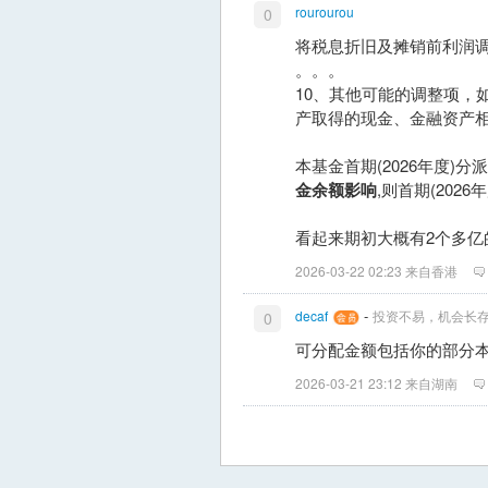
rourourou
0
将税息折旧及摊销前利润
。。。
10、其他可能的调整项，
产取得的现金、金融资产
本基金首期(2026年度)
金余额影响
,则首期(2026
看起来期初大概有2个多
2026-03-22 02:23 来自香港
-
decaf
投资不易，机会长
0
可分配金额包括你的部分
2026-03-21 23:12 来自湖南