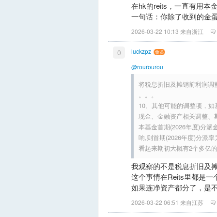
在hk的reits，一直有
一句话：你除了收到的金
2026-03-22 10:13 来自浙江
luckzpz
0
@rourourou
将税息折旧及摊销前利润调
。。。
10、其他可能的调整项，
现金、金融资产相关调整、
本基金首期(2026年度)
响,则首期(2026年度)分派率为
看起来期初大概有2个多亿的
我观察的不是税息折旧及
这个事情在Reits里都
如果连净资产都分了，是
2026-03-22 06:51 来自江苏