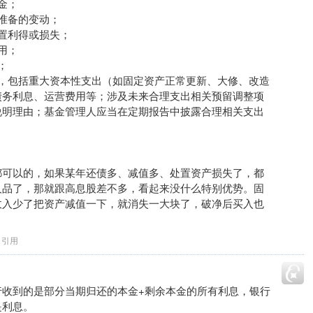
金；
准备的变动；
置利得或损失；
用；
；
留，包括重大资本性支出（如固定资产正常更新、大修、改造
债务利息、运营费用等；涉及未来合理支出相关预留调整项
说明理由；基金管理人应当在定期报告中披露合理相关支出
都可以的，如果某年还债多、减值多、处置资产损失了，都
人品了，那就跟高息股差不多，看起来没什么特别优势。固
收入少了把资产减值一下，就消失一大块了，破净后买入也
引用
行收到的是部分当期归还的本金+剩余本金的所有利息，银行
是利息。