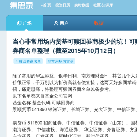
»首 页
投资日历
实时数据
社区-知识库
数据
广场
用户
当心非常用场内货基可赎回券商极少的坑！可
券商名单整理（截至2015年10月12日）
可赎回券商名单
非常用场内货基
除了常用的华宝添益、银华日利、南方理财金H，其它几个大
价很正常，千万别以为折价高就有便宜捡，这两天好多同学就
招，痛定思痛，特整理可赎回券商名单以备参考。
以下名单都来自基金公司官网
基金名称 基金代码 可赎回券商
景顺货币 511890 银河证券、长城证券、光大证券、中信
易货币 511800 招商证券、中信证券、中信证券（山东）
渤海证券、.中信建投、海通证券、 华宝证券、齐鲁证券、方
东方证券、广发证券、新时代证券、新时代证券