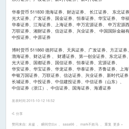
华泰货币 511830 渤海证券、财达证券、 长江证券、 东北
光大证券、广发证券、国金证券、恒泰证券、华宝证券、 华福
华泰证券、江海证券、上海证券、申万宏源证券、 申万宏源
万联证券、湘财证券、信达证券、兴业证券、 中国国际金融
中投证券、中原证券
博时货币 511860 德邦证券、天风证券、广发证券、方正证
渤海证券、财达证券 、 财通证券、第一创业证券、东北证券
光大证券、国都证券、国信证券、恒泰证券、宏源证券、
华安证券、华宝证券、华龙证券、华泰证券、齐鲁证券、上海
申银万国证券、万联证券、信达证券、兴业证券、新时代证券
长城证券、中投证券、中信建投证券、中信证券（山东）、
中信证券（浙江）、中信证券、国海证券、海通证券
发表时间 2015-10-12 16:52
分享
赞同来自:
未鉴
、
瞬间空白x
、
sasa66
、
mark不姓马
、
重复
更多 »