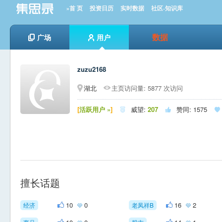
»首 页
投资日历
实时数据
社区-知识库
数据
广场
用户
zuzu2168
湖北
主页访问量: 5877 次访问
[
活跃用户 »
]
威望:
207
赞同:
1575



擅长话题
10
0
16
2
经济
老凤祥B