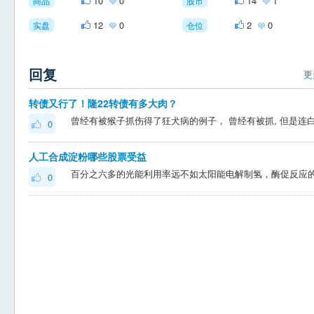
10
0
14
1
商品
股市
12
0
2
0
实盘
仓位
回复
更
转债又行了！隆22转债有多大肉？
0
人工合成淀粉哪些股票受益
0