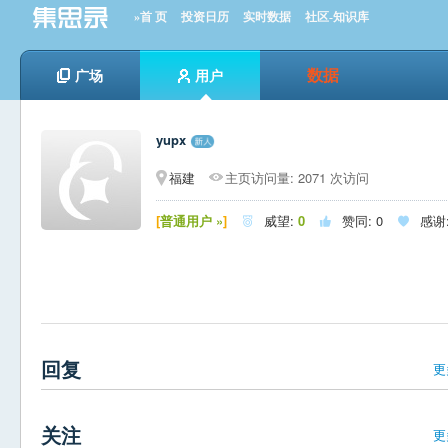
»首 页
投资日历
实时数据
社区-知识库
数据
广场
用户
yupx
福建
主页访问量: 2071 次访问
[
普通用户 »
]
威望:
0
赞同:
0
感谢



回复
更
关注
更