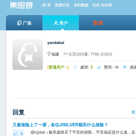
»首 页
投资日历
实时数据
社区-知识库
数据
广场
用户
yandabai
福建
主页访问量: 7793 次访问
[
普通用户 »
]
威望:
3
赞同:
19
感



回复
更
又被保险上了一课，各位JISILUER都买什么保险？
@cjybai >被亲戚
0